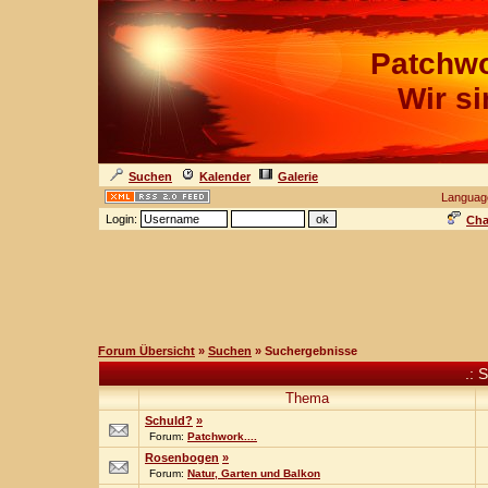
Patchwo
Wir s
Suchen
Kalender
Galerie
Languag
Login:
Cha
Forum Übersicht
»
Suchen
» Suchergebnisse
.: 
Thema
Schuld?
»
Forum:
Patchwork....
Rosenbogen
»
Forum:
Natur, Garten und Balkon