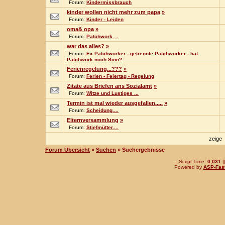
Forum:
Kindermissbrauch
kinder wollen nicht mehr zum papa
»
Forum:
Kinder - Leiden
oma& opa
»
Forum:
Patchwork....
war das alles?
»
Forum:
Ex Patchworker - getrennte Patchworker - hat
Patchwork noch Sinn?
Ferienregelung...???
»
Forum:
Ferien - Feiertag - Regelung
Zitate aus Briefen ans Sozialamt
»
Forum:
Witze und Lustiges ...
Termin ist mal wieder ausgefallen.....
»
Forum:
Scheidung....
Elternversammlung
»
Forum:
Stiefmütter....
zeige
Forum Übersicht
»
Suchen
» Suchergebnisse
.: Script-Time:
0,031
|
Powered by
ASP-Fas