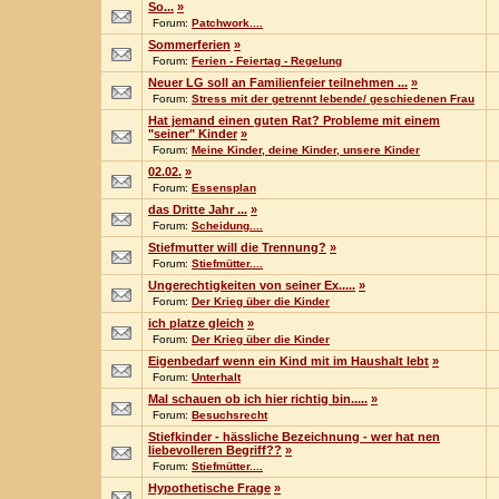
So...
»
Forum:
Patchwork....
Sommerferien
»
Forum:
Ferien - Feiertag - Regelung
Neuer LG soll an Familienfeier teilnehmen ...
»
Forum:
Stress mit der getrennt lebende/ geschiedenen Frau
Hat jemand einen guten Rat? Probleme mit einem
"seiner" Kinder
»
Forum:
Meine Kinder, deine Kinder, unsere Kinder
02.02.
»
Forum:
Essensplan
das Dritte Jahr ...
»
Forum:
Scheidung....
Stiefmutter will die Trennung?
»
Forum:
Stiefmütter....
Ungerechtigkeiten von seiner Ex.....
»
Forum:
Der Krieg über die Kinder
ich platze gleich
»
Forum:
Der Krieg über die Kinder
Eigenbedarf wenn ein Kind mit im Haushalt lebt
»
Forum:
Unterhalt
Mal schauen ob ich hier richtig bin.....
»
Forum:
Besuchsrecht
Stiefkinder - hässliche Bezeichnung - wer hat nen
liebevolleren Begriff??
»
Forum:
Stiefmütter....
Hypothetische Frage
»