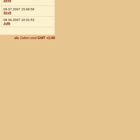
Sky8
09.07.2007 15:08:59
Sky8
08.06.2007 10:31:53
JuNi
alle Zeiten sind
GMT +1:00