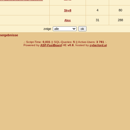
4
80
Sky8
31
288
Alex
zeige
hergebnisse
.: Script-Time:
0,031
|| SQL-Queries:
5
|| Active-Users:
3 781
:.
Powered by
ASP-FastBoard
HE
v0.8
, hosted by
cyberlord.at