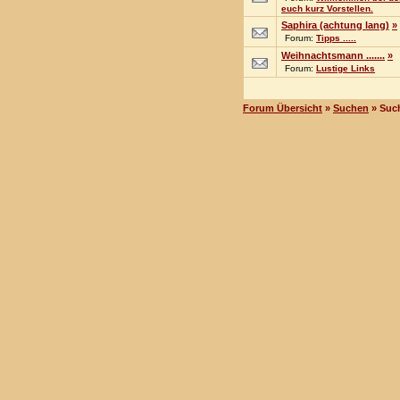
euch kurz Vorstellen.
Saphira (achtung lang)
»
Forum:
Tipps .....
Weihnachtsmann .......
»
Forum:
Lustige Links
Forum Übersicht
»
Suchen
» Suc