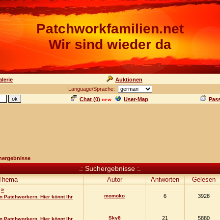
Patchworkfamilien.net
Wir sind wieder da
lerie
Auktionen
Language/Sprache:
Chat (
0
)
User-Map
Pas
new
hergebnisse
.: Suchergebnisse :.
Thema
Autor
Antworten
Gelesen
»
momoko
6
3928
 Patchworkern. Hier könnt Ihr
Sky8
21
5880
 Patchworkern. Hier könnt Ihr