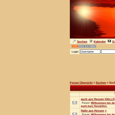
Suchen
Kalender
Ga
Login:
Forum Übersicht
»
Suchen
» Suc
auch aus Hessen HALLO
Forum:
Willkommen bei den
euch kurz Vorstellen.
Hallo aus Hessen
»
Forum:
Willkommen bei den