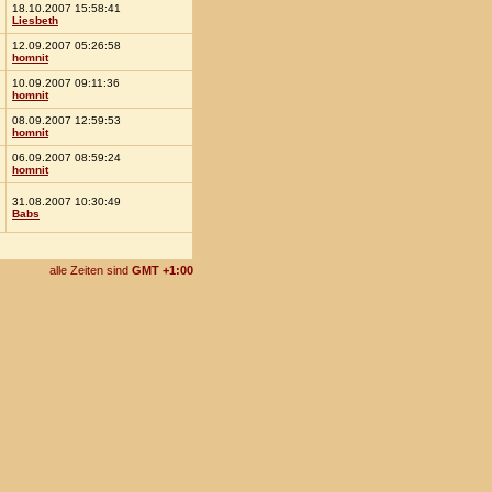
18.10.2007 15:58:41
Liesbeth
12.09.2007 05:26:58
homnit
10.09.2007 09:11:36
homnit
08.09.2007 12:59:53
homnit
06.09.2007 08:59:24
homnit
31.08.2007 10:30:49
Babs
alle Zeiten sind
GMT +1:00