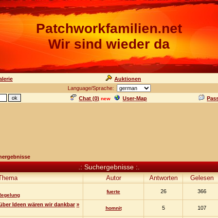
Patchworkfamilien.net
Wir sind wieder da
lerie
Auktionen
Language/Sprache:
Chat (
0
)
User-Map
Pas
new
hergebnisse
.: Suchergebnisse :.
Thema
Autor
Antworten
Gelesen
26
366
fuerte
 Regelung
ber Ideen wären wir dankbar
»
5
107
homnit