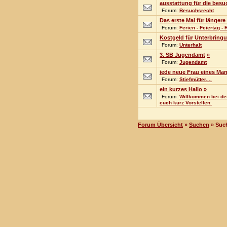
ausstattung für die be
Forum:
Besuchsrecht
Das erste Mal für länger
Forum:
Ferien - Feiertag -
Kostgeld für Unterbrin
Forum:
Unterhalt
3. SB Jugendamt
»
Forum:
Jugendamt
jede neue Frau eines Ma
Forum:
Stiefmütter....
ein kurzes Hallo
»
Forum:
Willkommen bei den
euch kurz Vorstellen.
Forum Übersicht
»
Suchen
» Suc