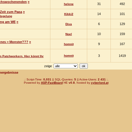
suchswochenenden
»
31
492
helene
e Zeit zum Papa
»
14
101
Kikki2
 Regelung
gung am WE
»
6
129
Diva
10
159
Noel
nnes = Monster???
»
9
167
homnit
homnit
3
1419
 Patchworkern. Hier könnt Ihr
zeige
hergebnisse
.: Script-Time:
0,031
|| SQL-Queries:
5
|| Active-Users:
2 431
:.
Powered by
ASP-FastBoard
HE
v0.8
, hosted by
cyberlord.at