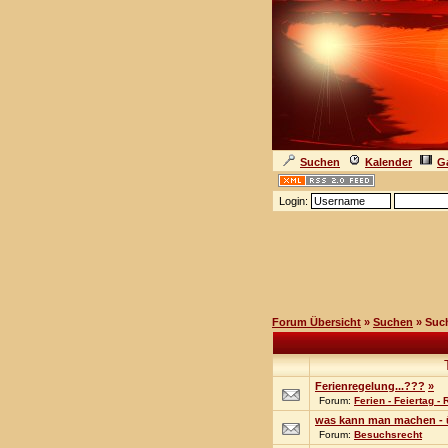
Suchen
Kalender
Ga
Login:
Forum Übersicht
»
Suchen
» Suc
Ferienregelung...???
»
Forum:
Ferien - Feiertag -
was kann man machen - ü
Forum:
Besuchsrecht