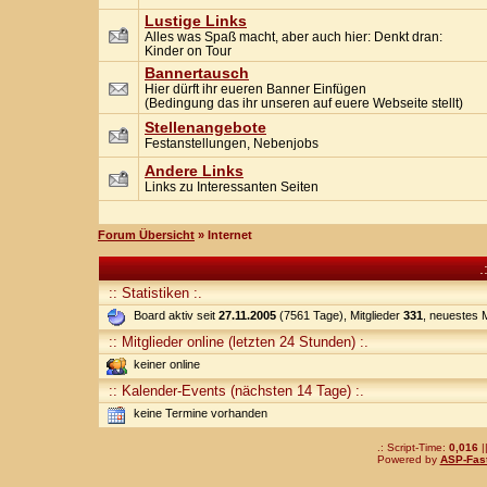
Lustige Links
Alles was Spaß macht, aber auch hier: Denkt dran:
Kinder on Tour
Bannertausch
Hier dürft ihr eueren Banner Einfügen
(Bedingung das ihr unseren auf euere Webseite stellt)
Stellenangebote
Festanstellungen, Nebenjobs
Andere Links
Links zu Interessanten Seiten
Forum Übersicht
» Internet
.
:: Statistiken :.
Board aktiv seit
27.11.2005
(7561 Tage), Mitglieder
331
, neuestes M
:: Mitglieder online (letzten 24 Stunden) :.
keiner online
:: Kalender-Events (nächsten 14 Tage) :.
keine Termine vorhanden
.: Script-Time:
0,016
|
Powered by
ASP-Fas