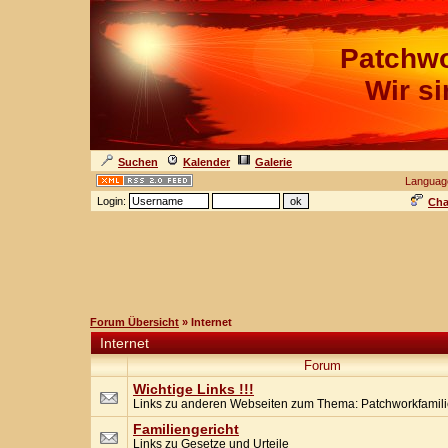
Patchwo
Wir s
Suchen
Kalender
Galerie
Languag
Login:
Cha
Forum Übersicht
» Internet
Internet
Forum
Wichtige Links !!!
Links zu anderen Webseiten zum Thema: Patchworkfamil
Familiengericht
Links zu Gesetze und Urteile