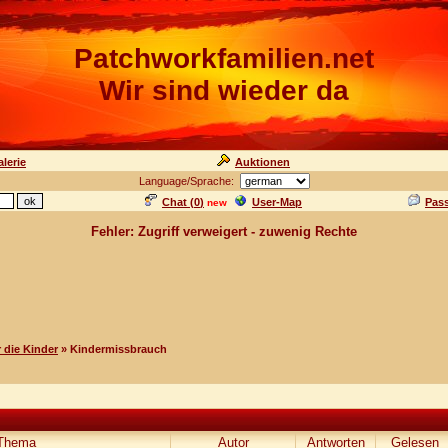
Patchworkfamilien.net
Wir sind wieder da
lerie
Auktionen
Language/Sprache:
Chat (
0
)
User-Map
Pas
new
Fehler: Zugriff verweigert - zuwenig Rechte
 die Kinder
» Kindermissbrauch
Thema
Autor
Antworten
Gelesen