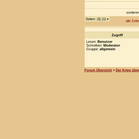
sortier
Seiten: (
1
) [1]
»
alle Zeit
Zugriff
Lesen:
Benutzer
Schreiben:
Moderator
Gruppe:
allgemein
Forum Übersicht
»
Der Krieg über