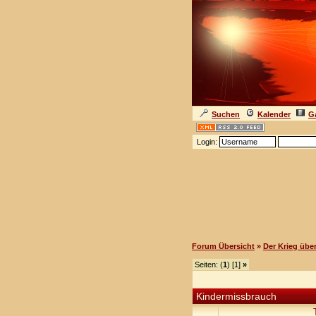
Suchen
Kalender
Ga
Login:
Forum Übersicht
»
Der Krieg über
Seiten: (
1
) [1]
»
Kindermissbrauch