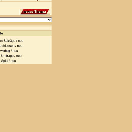
de
 Beiträge / neu
hlossen / neu
ichtig / neu
Umfrage / neu
piel / neu