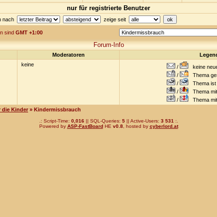
nur für registrierte Benutzer
en nach
zeige seit
en sind
GMT +1:00
Forum-Info
Moderatoren
Legen
keine
/
keine neuen
/
Thema gesc
/
Thema ist w
/
Thema mit 
/
Thema mit S
 die Kinder
» Kindermissbrauch
.: Script-Time:
0,016
|| SQL-Queries:
5
|| Active-Users:
3 531
:.
Powered by
ASP-FastBoard
HE
v0.8
, hosted by
cyberlord.at