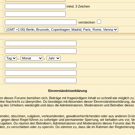
mind. 3 Zeichen
verstecken
.
.
Einverständniserklärung
en dieses Forums bemühen sich, Beiträge mit fragwürdigem Inhalt so schnell wie möglich zu
nzelne Nachricht zu überprüfen. Du bestätigst mit Absenden dieser Einverständniserklärung, da
ng des Urhebers wiedergibt und dass die Administratoren, Moderatoren und Betreiber dieses 
digenden, obszönen, vulgären, verleumdenden, gewaltverherrlichenden oder aus anderen Grün
 gegen diese Regel führen zu sofortiger und permanenter Sperrung, wir behalten uns vor, Ve
zugeben. Du räumst den Betreibern, Administratoren und Moderatoren dieses Forums das Re
ten, zu verschieben oder zu sperren. Du stimmst zu, dass die im Rahmen der Registrierung