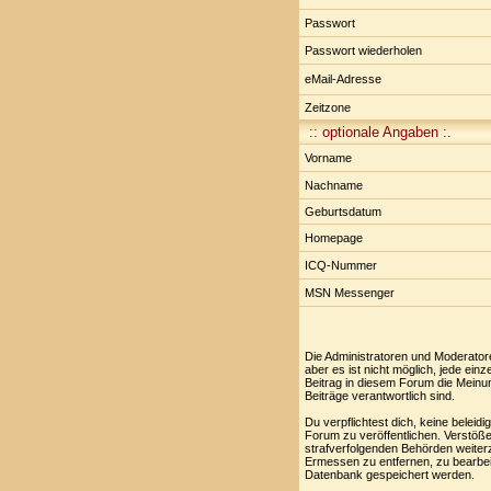
Passwort
Passwort wiederholen
eMail-Adresse
Zeitzone
:: optionale Angaben :.
Vorname
Nachname
Geburtsdatum
Homepage
ICQ-Nummer
MSN Messenger
Die Administratoren und Moderator
aber es ist nicht möglich, jede ei
Beitrag in diesem Forum die Meinu
Beiträge verantwortlich sind.
Du verpflichtest dich, keine belei
Forum zu veröffentlichen. Verstöße
strafverfolgenden Behörden weiter
Ermessen zu entfernen, zu bearbei
Datenbank gespeichert werden.