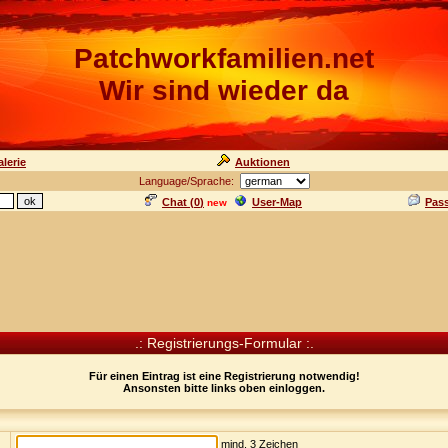
Patchworkfamilien.net
Wir sind wieder da
lerie
Auktionen
Language/Sprache:
Chat (
0
)
User-Map
Pas
new
.: Registrierungs-Formular :.
Für einen Eintrag ist eine Registrierung notwendig!
Ansonsten bitte links oben einloggen.
mind. 3 Zeichen