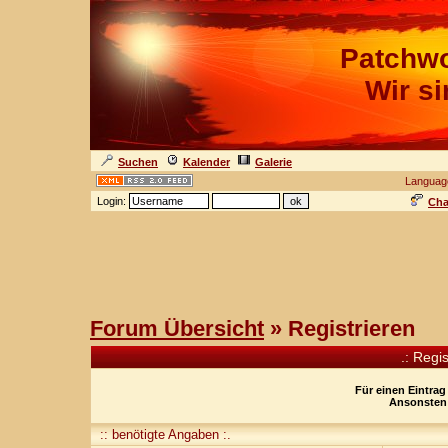
Patchwo
Wir s
Suchen
Kalender
Galerie
Languag
Login:
Cha
Forum Übersicht
» Registrieren
.: Regi
Für einen Eintrag
Ansonsten 
:: benötigte Angaben :.