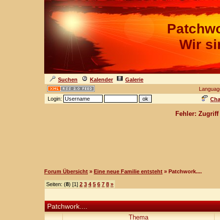
Patchwo
Wir s
Suchen
Kalender
Galerie
Languag
Login:
Cha
Fehler: Zugrif
Forum Übersicht
»
Eine neue Familie entsteht
» Patchwork....
Seiten: (
8
) [1]
2
3
4
5
6
7
8
»
Patchwork....
Thema