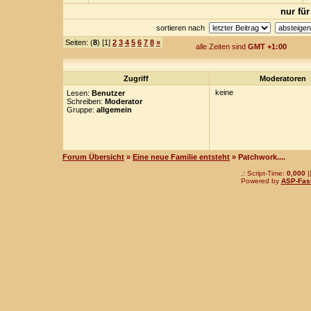
nur für
sortieren nach
Seiten: (
8
) [1]
2
3
4
5
6
7
8
»
alle Zeiten sind
GMT +1:00
Zugriff
Moderatoren
keine
Lesen:
Benutzer
Schreiben:
Moderator
Gruppe:
allgemein
Forum Übersicht
»
Eine neue Familie entsteht
» Patchwork....
.: Script-Time:
0,000
|
Powered by
ASP-Fas