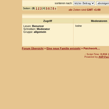
sortieren nach
Seiten: (
8
)
1
2
3
[4]
5
6
7
8
»
alle Zeiten sind
GMT +1:00
Zugriff
Moderatoren
keine
Lesen:
Benutzer
Schreiben:
Moderator
Gruppe:
allgemein
Forum Übersicht
»
Eine neue Familie entsteht
» Patchwork....
.: Script-Time:
0,016
|
Powered by
ASP-Fas