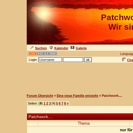
Patchwo
Wir s
Suchen
Kalender
Galerie
Languag
Login:
Cha
Forum Übersicht
»
Eine neue Familie entsteht
» Patchwork....
Seiten: (
8
)
1
2
3
[4]
5
6
7
8
»
Patchwork....
Thema
nur für