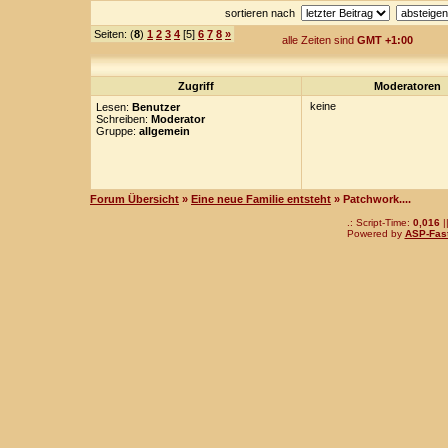
sortieren nach
Seiten: (
8
)
1
2
3
4
[5]
6
7
8
»
alle Zeiten sind
GMT +1:00
Zugriff
Moderatoren
keine
Lesen:
Benutzer
Schreiben:
Moderator
Gruppe:
allgemein
Forum Übersicht
»
Eine neue Familie entsteht
» Patchwork....
.: Script-Time:
0,016
|
Powered by
ASP-Fas