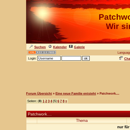
Patchwo
Wir s
Suchen
Kalender
Galerie
Languag
Login:
Cha
Forum Übersicht
»
Eine neue Familie entsteht
» Patchwork....
Seiten: (
8
)
1
2
3
4
[5]
6
7
8
»
Patchwork....
Thema
nur für