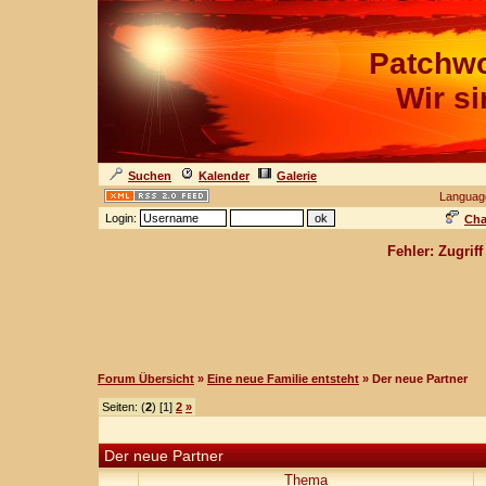
Patchwo
Wir s
Suchen
Kalender
Galerie
Languag
Login:
Cha
Fehler: Zugrif
Forum Übersicht
»
Eine neue Familie entsteht
» Der neue Partner
Seiten: (
2
) [1]
2
»
Der neue Partner
Thema