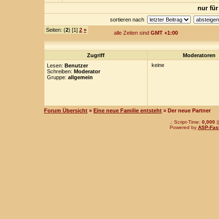
nur für
sortieren nach
Seiten: (
2
) [1]
2
»
alle Zeiten sind
GMT +1:00
Zugriff
Moderatoren
keine
Lesen:
Benutzer
Schreiben:
Moderator
Gruppe:
allgemein
Forum Übersicht
»
Eine neue Familie entsteht
» Der neue Partner
.: Script-Time:
0,000
|
Powered by
ASP-Fas