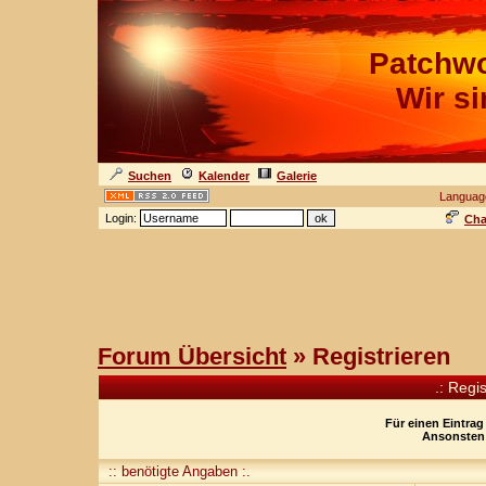
Patchwo
Wir s
Suchen
Kalender
Galerie
Languag
Login:
Cha
Forum Übersicht
» Registrieren
.: Regi
Für einen Eintrag
Ansonsten 
:: benötigte Angaben :.