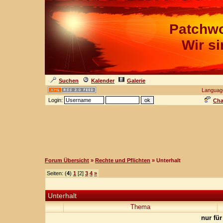
Patchwo
Wir s
Suchen
Kalender
Galerie
Languag
Login:
Cha
Forum Übersicht
»
Rechte und Pflichten
» Unterhalt
Seiten: (
4
)
1
[2]
3
4
»
Unterhalt
Thema
nur für