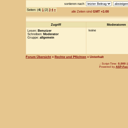
sortieren nach
Seiten: (
4
)
1
[2]
3
4
»
alle Zeiten sind
GMT +1:00
Zugriff
Moderatoren
keine
Lesen:
Benutzer
Schreiben:
Moderator
Gruppe:
allgemein
Forum Übersicht
»
Rechte und Pflichten
» Unterhalt
.: Script-Time:
0,000
|
Powered by
ASP-Fas