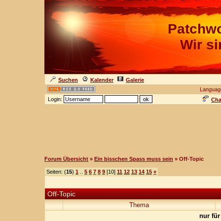
Patchwo
Wir s
Suchen
Kalender
Galerie
Languag
Login:
Cha
Forum Übersicht
»
Ein bisschen Spass muss sein
» Off-Topic
Seiten: (
15
)
1
..
5
6
7
8
9
[10]
11
12
13
14
15
»
Off-Topic
Thema
nur für