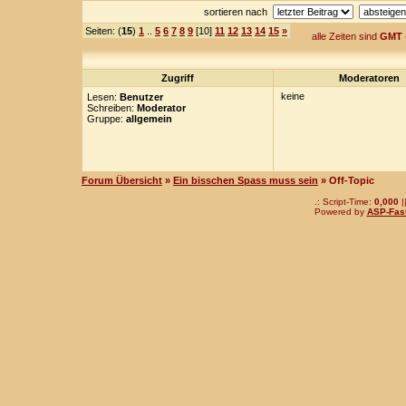
sortieren nach
Seiten: (
15
)
1
..
5
6
7
8
9
[10]
11
12
13
14
15
»
alle Zeiten sind
GMT 
Zugriff
Moderatoren
keine
Lesen:
Benutzer
Schreiben:
Moderator
Gruppe:
allgemein
Forum Übersicht
»
Ein bisschen Spass muss sein
» Off-Topic
.: Script-Time:
0,000
|
Powered by
ASP-Fas