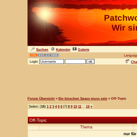
Patchwo
Wir s
Suchen
Kalender
Galerie
Languag
Login:
Cha
Forum Übersicht
»
Ein bisschen Spass muss sein
» Off-Topic
Seiten: (
15
)
1
2
3
4
5
6
[7]
8
9
10
11
...
15
»
Off-Topic
Thema
nur für