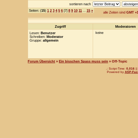
sortieren nach
Seiten: (
15
)
1
2
3
4
5
6
[7]
8
9
10
11
...
15
»
alle Zeiten sind
GMT +1
Zugriff
Moderatoren
keine
Lesen:
Benutzer
Schreiben:
Moderator
Gruppe:
allgemein
Forum Übersicht
»
Ein bisschen Spass muss sein
» Off-Topic
.: Script-Time:
0,016
||
Powered by
ASP-Fas