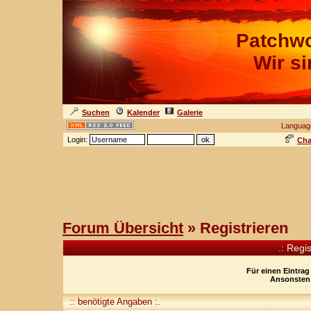
Patchwo
Wir s
Suchen
Kalender
Galerie
Languag
Login:
Cha
Forum Übersicht
» Registrieren
.: Regi
Für einen Eintrag
Ansonsten 
:: benötigte Angaben :.