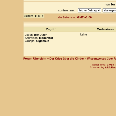
nur für
sortieren nach
Seiten: (
1
) [1]
»
alle Zeiten sind
GMT +1:00
Zugriff
Moderatoren
keine
Lesen:
Benutzer
Schreiben:
Moderator
Gruppe:
allgemein
Forum Übersicht
»
Der Krieg über die Kinder
» Wissenwertes über P
.: Script-Time:
0,018
|
Powered by
ASP-Fas