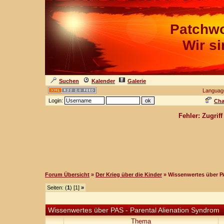
Patchwo
Wir s
Suchen
Kalender
Galerie
Languag
Login:
Cha
Fehler: Zugrif
Forum Übersicht
»
Der Krieg über die Kinder
» Wissenwertes über P
Seiten: (
1
) [1]
»
Wissenwertes über PAS - Parental Alienation Syndrom
Thema