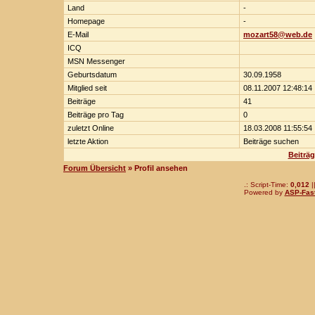
Land
-
Homepage
-
E-Mail
mozart58@web.de
ICQ
MSN Messenger
Geburtsdatum
30.09.1958
Mitglied seit
08.11.2007 12:48:14
Beiträge
41
Beiträge pro Tag
0
zuletzt Online
18.03.2008 11:55:54
letzte Aktion
Beiträge suchen
Beiträ
Forum Übersicht
» Profil ansehen
.: Script-Time:
0,012
|
Powered by
ASP-Fas