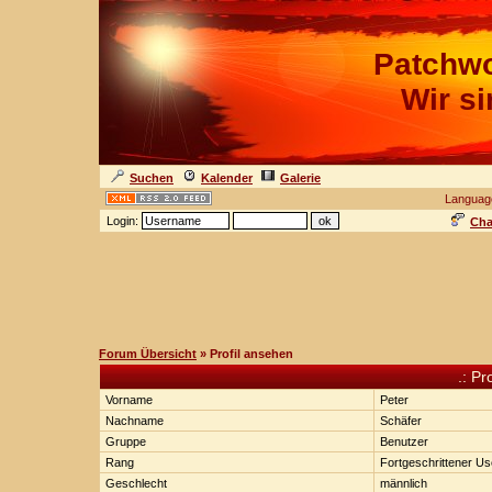
Patchwo
Wir s
Suchen
Kalender
Galerie
Languag
Login:
Cha
Forum Übersicht
» Profil ansehen
.: Pr
Vorname
Peter
Nachname
Schäfer
Gruppe
Benutzer
Rang
Fortgeschrittener Us
Geschlecht
männlich