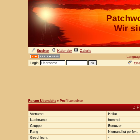
Patchwo
Wir s
Suchen
Kalender
Galerie
Languag
Login:
Cha
Forum Übersicht
» Profil ansehen
.: P
Vorname
Heike
Nachname
hommel
Gruppe
Benutzer
Rang
Niemand ist perfekt
Geschlecht
-