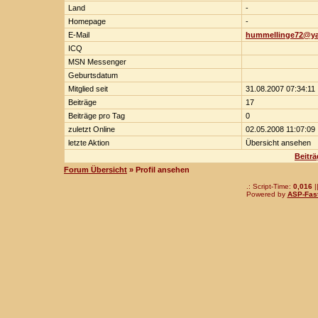
Land
-
Homepage
-
E-Mail
hummellinge72@y
ICQ
MSN Messenger
Geburtsdatum
Mitglied seit
31.08.2007 07:34:11
Beiträge
17
Beiträge pro Tag
0
zuletzt Online
02.05.2008 11:07:09
letzte Aktion
Übersicht ansehen
Beitr
Forum Übersicht
» Profil ansehen
.: Script-Time:
0,016
|
Powered by
ASP-Fas