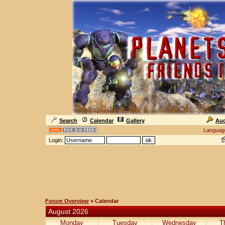
Search
Calendar
Gallery
Auc
Languag
Login:
Forum Overview
» Calendar
August 2026
Monday
Tuesday
Wednesday
T