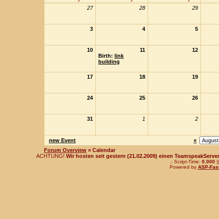
27
28
29
3
4
5
10
11
12
Birth:
link
building
17
18
19
24
25
26
31
1
2
new Event
«
Forum Overview
» Calendar
ACHTUNG!
Wir hosten seit gestern (21.02.2009) einen TeamspeakServer!
.: Script-Time:
0.000
|
Powered by
ASP-Fas