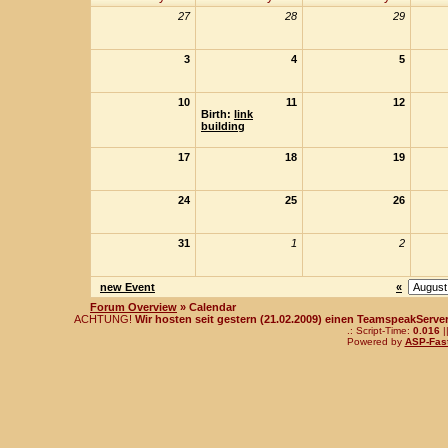
27
28
29
3
4
5
10
11
12
Birth:
link
building
17
18
19
24
25
26
31
1
2
new Event
«
Forum Overview
» Calendar
ACHTUNG!
Wir hosten seit gestern (21.02.2009) einen TeamspeakServer!
.: Script-Time:
0.016
|
Powered by
ASP-Fas