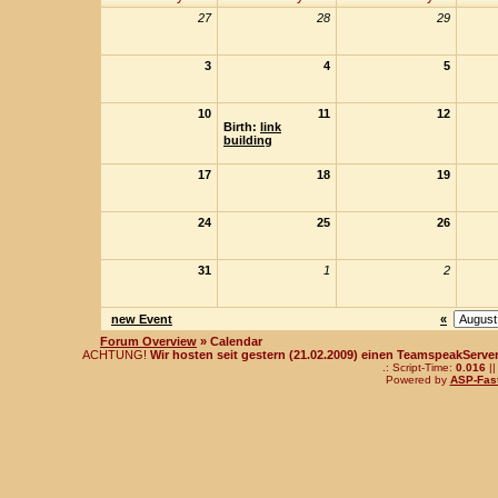
27
28
29
3
4
5
10
11
12
Birth:
link
building
17
18
19
24
25
26
31
1
2
new Event
«
Forum Overview
» Calendar
ACHTUNG!
Wir hosten seit gestern (21.02.2009) einen TeamspeakServer!
.: Script-Time:
0.016
||
Powered by
ASP-Fas