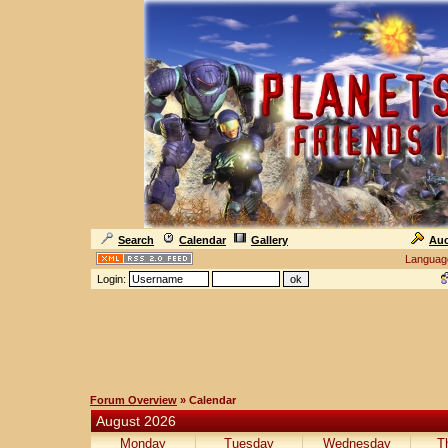
Search
Calendar
Gallery
Auc
Languag
Login:
Forum Overview
» Calendar
August 2026
Monday
Tuesday
Wednesday
T