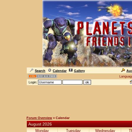
Search
Calendar
Gallery
Auc
Languag
Login:
Forum Overview
» Calendar
August 2026
Monday
Tuesday
Wednesday
T