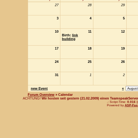
27
28
29
3
4
5
10
11
12
Birth:
link
building
17
18
19
24
25
26
31
1
2
new Event
«
Forum Overview
» Calendar
ACHTUNG!
Wir hosten seit gestern (21.02.2009) einen TeamspeakServer!
.: Script-Time:
0.016
|
Powered by
ASP-Fas