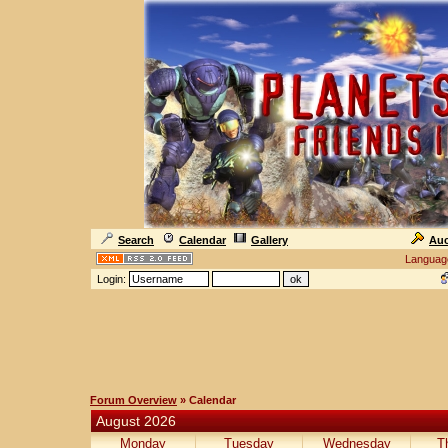
Search
Calendar
Gallery
Auc
Languag
Login:
Forum Overview
» Calendar
August 2026
Monday
Tuesday
Wednesday
T