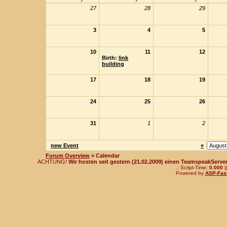
27
28
29
3
4
5
10
11
12
Birth:
link
building
17
18
19
24
25
26
31
1
2
new Event
«
Forum Overview
» Calendar
ACHTUNG!
Wir hosten seit gestern (21.02.2009) einen TeamspeakServer!
.: Script-Time:
0.000
|
Powered by
ASP-Fas