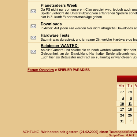
Planetsides's Week
Da PS nicht nur von unserem Clan gespielt wird, jedoch auch un
Spieler vielleicht die Unterstützung von erfahrenen Spielern ebnöt
hier in Zukunft Expertenratschläge geben.
Downloads
In Arbeit. Auf jeden Fall werden hier nicht alltägliche Downloads 
Hardware Tests
Sag mir was du spielst, und ich sage Dir, welche Hardware du br
Betatester WANTED!
An alle Gamers und solche die es noch werden wollen! Hier habt i
Gelegenheit, an der Entwicklung Namhafter Spiele teilzunehmen. 
Euch hier als Betatester und tragt so zu künftig einwandfreien Spi
Forum Overview
» SPIELER PARADIES
Mo
Tu
27
28
3
4
10
11
17
18
24
25
31
1
ACHTUNG!
Wir hosten seit gestern (21.02.2009) einen TeamspeakServer!
.: Script-Time:
0.047
|