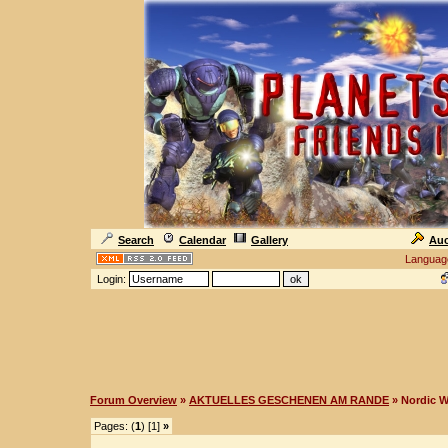
Search
Calendar
Gallery
Auc
Languag
Login:
Forum Overview
»
AKTUELLES GESCHENEN AM RANDE
» Nordic 
Pages: (
1
) [1]
»