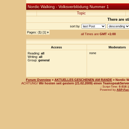
Nordic Walking - Volksverblödung Nummer 1
Topic
There are st
sort by
Pages: (
1
) [1]
»
all Times are
GMT +1:00
Access
Moderators
none
Reading:
all
Writing:
all
Group:
general
Forum Overview
»
AKTUELLES GESCHENEN AM RANDE
» Nordic 
ACHTUNG!
Wir hosten seit gestern (21.02.2009) einen TeamspeakServer!
.: Script-Time:
0.016
|
Powered by
ASP-Fas