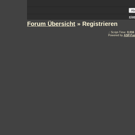
eig
Forum Übersicht
» Registrieren
.: Script-Time:
0,016
Powered by
ASP-Fas