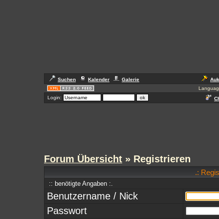
Suchen
Kalender
Galerie
Auk
Languag
Login:
Ch
Forum Übersicht
» Registrieren
.: Regi
:: benötigte Angaben :.
Benutzername / Nick
Passwort