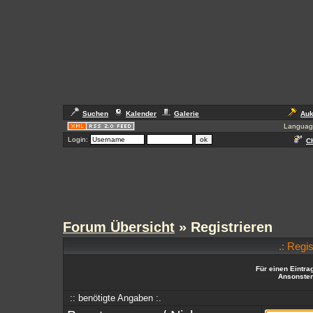
Suchen
Kalender
Galerie
Auk
Languag
Login:
Ch
Forum Übersicht
» Registrieren
.: Regi
Für einen Eintra
Ansonsten 
:: benötigte Angaben :.