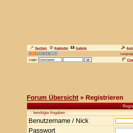
Suchen
Kalender
Galerie
Auk
Languag
Login:
Cha
Forum Übersicht
» Registrieren
.: Regi
:: benötigte Angaben :.
Benutzername / Nick
Passwort