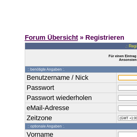
Forum Übersicht
» Registrieren
.: Reg
Für einen Eintrag
Ansonsten 
:: benötigte Angaben :.
Benutzername / Nick
Passwort
Passwort wiederholen
eMail-Adresse
Zeitzone
:: optionale Angaben :.
Vorname