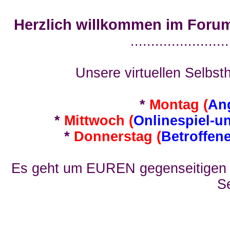
Herzlich willkommen im Foru
........................
Unsere virtuellen Selbsth
*
Montag (
An
*
Mittwoch (
Onlinespiel-u
*
Donnerstag (
Betroffen
Es geht um EUREN gegenseitigen E
Se