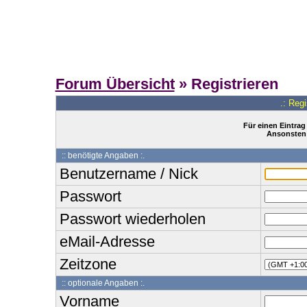
Forum Übersicht
» Registrieren
.: Reg
Für einen Eintrag
Ansonsten 
:: benötigte Angaben :.
Benutzername / Nick
Passwort
Passwort wiederholen
eMail-Adresse
Zeitzone
:: optionale Angaben :.
Vorname