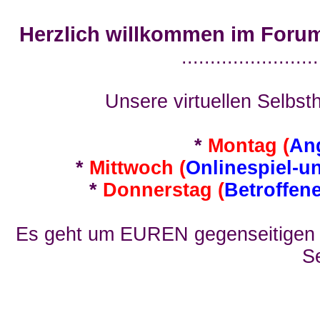
Herzlich willkommen im Foru
........................
Unsere virtuellen Selbsth
*
Montag (
An
*
Mittwoch (
Onlinespiel-u
*
Donnerstag (
Betroffen
Es geht um EUREN gegenseitigen E
Se