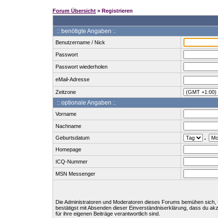
Forum Übersicht
» Registrieren
:: benötigte Angaben :.
Benutzername / Nick
Passwort
Passwort wiederholen
eMail-Adresse
Zeitzone
:: optionale Angaben :.
Vorname
Nachname
Geburtsdatum
.
Homepage
ICQ-Nummer
MSN Messenger
Die Administratoren und Moderatoren dieses Forums bemühen sich, Bei
bestätigst mit Absenden dieser Einverständniserklärung, dass du ak
für ihre eigenen Beiträge verantwortlich sind.