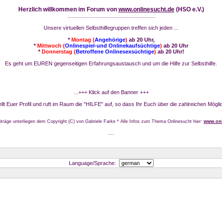
Herzlich willkommen im Forum von
www.onlinesucht.de
(HSO e.V.)
...........................................................
Unsere virtuellen Selbsthilfegruppen treffen sich jeden ...
*
Montag (
Angehörige
)
ab 20 Uhr,
*
Mittwoch (
Onlinespiel-und Onlinekaufsüchtige
)
ab 20 Uhr
*
Donnerstag (
Betroffene Onlinesexsüchtige
)
ab 20 Uhr!
Es geht um EUREN gegenseitigen Erfahrungsaustausch und um die Hilfe zur Selbsthilfe.
...+++ Klick auf den Banner +++
stellt Euer Profil und ruft im Raum die "HILFE" auf, so dass Ihr Euch über die zahlreichen Mögli
iträge unterliegen dem Copyright (C) von Gabriele Farke * Alle Infos zum Thema Onlinesucht hier:
www.onl
....
Language/Sprache: