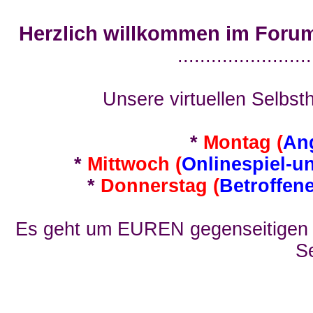
Herzlich willkommen im Foru
........................
Unsere virtuellen Selbsth
*
Montag (
An
*
Mittwoch (
Onlinespiel-u
*
Donnerstag (
Betroffen
Es geht um EUREN gegenseitigen E
Se