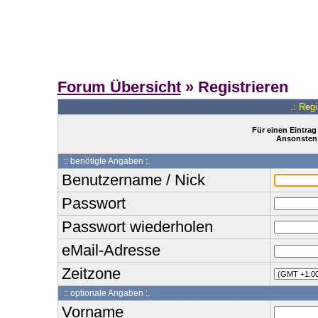
Forum Übersicht
» Registrieren
.: Reg
Für einen Eintrag
Ansonsten 
:: benötigte Angaben :.
Benutzername / Nick
Passwort
Passwort wiederholen
eMail-Adresse
Zeitzone
:: optionale Angaben :.
Vorname