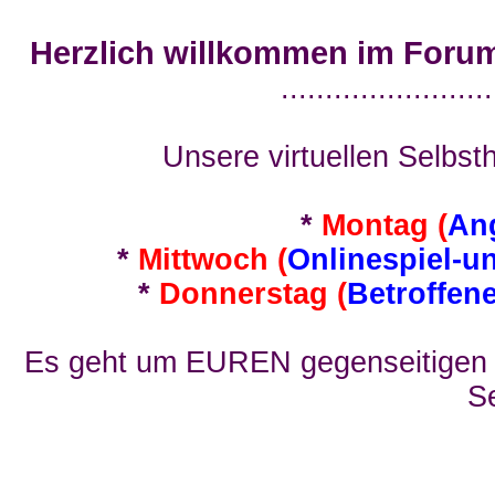
Herzlich willkommen im Foru
........................
Unsere virtuellen Selbsth
*
Montag (
An
*
Mittwoch (
Onlinespiel-u
*
Donnerstag (
Betroffen
Es geht um EUREN gegenseitigen E
Se