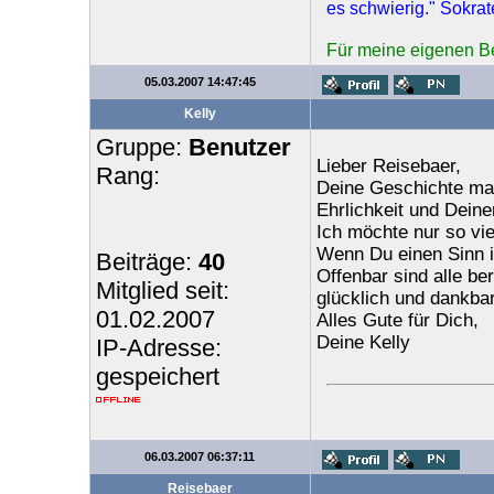
es schwierig." Sokrat
Für meine eigenen Bei
05.03.2007 14:47:45
Kelly
Gruppe:
Benutzer
Lieber Reisebaer,
Rang:
Deine Geschichte mac
Ehrlichkeit und Deine
Ich möchte nur so vie
Wenn Du einen Sinn in
Beiträge:
40
Offenbar sind alle be
Mitglied seit:
glücklich und dankbar
01.02.2007
Alles Gute für Dich,
Deine Kelly
IP-Adresse:
gespeichert
06.03.2007 06:37:11
Reisebaer