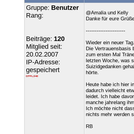
Gruppe:
Benutzer
@Amalia und Kelly
Rang:
Danke für eure Grüß
----------------------
Beiträge:
120
Wieder ein neuer Tag
Mitglied seit:
Die Vertrauensbasis 
20.02.2007
zum ersten Mal Trän
letzten Woche, was so
IP-Adresse:
Suizidgedanken gehabt
gespeichert
hörte.
Heute habe ich hier 
dadurch vielleicht et
leidet. Ich habe dav
manche jahrelang ihm
Ich möchte nicht das
nichts mehr werden so
RB