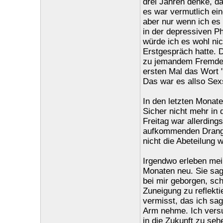
drei Jahren denke, da
es war vermutlich ein
aber nur wenn ich es 
in der depressiven Ph
würde ich es wohl ni
Erstgespräch hatte.
zu jemandem Fremden
ersten Mal das Wort 
Das war es allso Sex
In den letzten Monate
Sicher nicht mehr in 
Freitag war allerdin
aufkommenden Drang 
nicht die Abeteilung
Irgendwo erleben mei
Monaten neu. Sie sagt
bei mir geborgen, sch
Zuneigung zu reflekti
vermisst, das ich sagt
Arm nehme. Ich versu
in die Zukunft zu seh