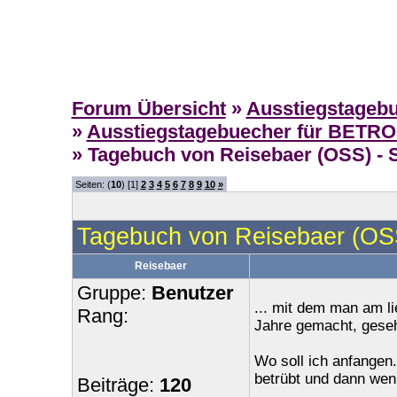
Forum Übersicht
»
Ausstiegstageb
»
Ausstiegstagebuecher für BETR
» Tagebuch von Reisebaer (OSS) - S
Seiten: (
10
) [1]
2
3
4
5
6
7
8
9
10
»
Tagebuch von Reisebaer (OSS
Reisebaer
Gruppe:
Benutzer
... mit dem man am l
Rang:
Jahre gemacht, geseh
Wo soll ich anfangen.
betrübt und dann weni
Beiträge:
120