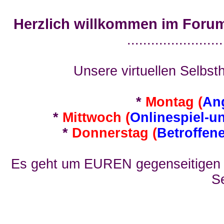
Herzlich willkommen im Foru
........................
Unsere virtuellen Selbsth
*
Montag (
An
*
Mittwoch (
Onlinespiel-u
*
Donnerstag (
Betroffen
Es geht um EUREN gegenseitigen E
Se