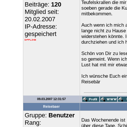
Teufelskrallen die m
Beiträge:
120
soeben gerade die Ku
Mitglied seit:
mitbekommen.
20.02.2007
Auch wenn ich mich 
IP-Adresse:
lange nicht zu Hause 
gespeichert
widerstehen könnte. 
durchziehen und ich 
Schön von Dir zu les
so gemeint. Wenn ich
Lust hat mit mir etw
Ich wünsche Euch ein
Reisebär
09.03.2007 12:31:57
Reisebaer
Gruppe:
Benutzer
Das Wochenende ist l
Rang:
über diese Tage. Sch