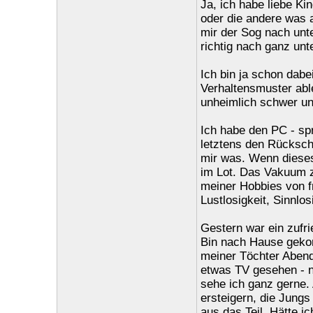
Ja, ich habe liebe Kin
oder die andere was 
mir der Sog nach unt
richtig nach ganz unt
Ich bin ja schon dabe
Verhaltensmuster able
unheimlich schwer un
Ich habe den PC - sp
letztens den Rückschl
mir was. Wenn dieses 
im Lot. Das Vakuum zu
meiner Hobbies von fr
Lustlosigkeit, Sinnlos
Gestern war ein zufri
Bin nach Hause geko
meiner Töchter Abend
etwas TV gesehen - n
sehe ich ganz gerne. 
ersteigern, die Jung
aus das Teil. Hätte i