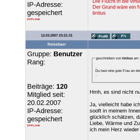
Die Flucht in die vir
IP-Adresse:
Der Grund wäre ein Ne
gespeichert
tinitus
12.03.2007 23:21:31
Reisebaer
Gruppe:
Benutzer
geschrieben von
tinitus
am 1
Rang:
..
Du hast eine gute Frau an dein
..
Beiträge:
120
Hmh, es sind nicht nu
Mitglied seit:
20.02.2007
Ja, vielleicht habe i
IP-Adresse:
sooft in meinem Inne
glücklich schätzen, d
gespeichert
Liebe, Wärme und Zune
ich mein Herz wieder 