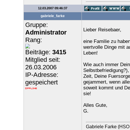
12.03.2007 09:46:37
gabriele_farke
Gruppe:
Lieber Reisebaer,
Administrator
Rang:
eine Familie zu habe
wertvolle Dinge mit a
Beiträge:
3415
Leben!
Mitglied seit:
Wie auch immer Dein 
26.03.2006
Selbstbefriedigung?)
IP-Adresse:
Zeit, Deine Fuersorge
gespeichert
gejammert, wenn alles
soweit kommt und Dei
sie!
Alles Gute,
G.
Gabriele Farke (HSO 