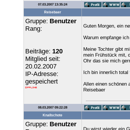
07.03.2007 13:35:24
Reisebaer
Gruppe:
Benutzer
Guten Morgen, ein neu
Rang:
Warum empfange ich n
Meine Tochter gibt mi
Beiträge:
120
mein Frühstück mit, d
Mitglied seit:
Ohr das sie mich ger
20.02.2007
Ich bin innerlich tota
IP-Adresse:
gespeichert
Allen einen schönen a
Reisebaer
08.03.2007 09:22:28
Knallschote
Gruppe:
Benutzer
Du wirst wieder ein G