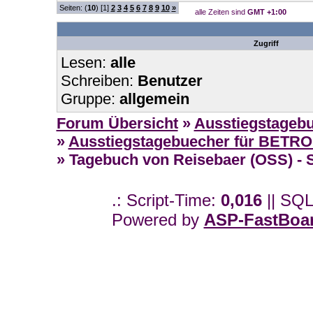
Seiten: (
10
) [1]
2
3
4
5
6
7
8
9
10
»
alle Zeiten sind
GMT +1:00
Zugriff
Lesen:
alle
Schreiben:
Benutzer
Gruppe:
allgemein
Forum Übersicht
»
Ausstiegstageb
»
Ausstiegstagebuecher für BETR
» Tagebuch von Reisebaer (OSS) - S
.: Script-Time:
0,016
|| SQL
Powered by
ASP-FastBoa