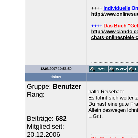
++++
Individuelle
On
http://www.onlines
++++
Das Buch "Gef
http://www.ciando.
chats-onlinespiele-
......................................
12.03.2007 10:56:50
tinitus
Gruppe:
Benutzer
hallo Reisebaer
Rang:
Es lohnt sich weiter
Du hast eine gute Fra
Allein deswegen lohnt
L.Gr.t.
Beiträge:
682
Mitglied seit:
20.12.2006