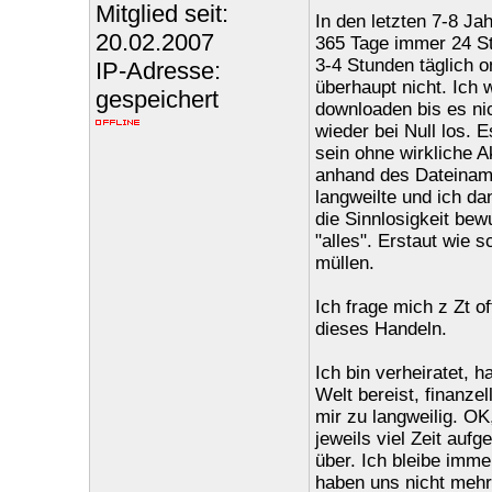
Mitglied seit:
In den letzten 7-8 Jah
20.02.2007
365 Tage immer 24 St
3-4 Stunden täglich 
IP-Adresse:
überhaupt nicht. Ich 
gespeichert
downloaden bis es nic
wieder bei Null los. E
sein ohne wirkliche A
anhand des Dateiname
langweilte und ich d
die Sinnlosigkeit be
"alles". Erstaut wie s
müllen.
Ich frage mich z Zt o
dieses Handeln.
Ich bin verheiratet, 
Welt bereist, finanze
mir zu langweilig. OK
jeweils viel Zeit auf
über. Ich bleibe imme
haben uns nicht mehr