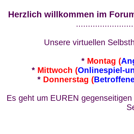
Herzlich willkommen im Foru
........................
Unsere virtuellen Selbsth
*
Montag (
An
*
Mittwoch (
Onlinespiel-u
*
Donnerstag (
Betroffen
Es geht um EUREN gegenseitigen E
Se