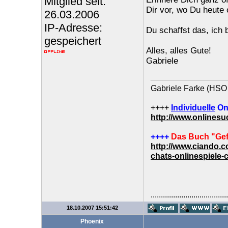
Mitglied seit:
Dir vor, wo Du heute
26.03.2006
IP-Adresse:
Du schaffst das, ich 
gespeichert
Alles, alles Gute!
Gabriele
Gabriele Farke (HSO 
++++
Individuelle
On
http://www.onlines
++++
Das Buch "Gef
http://www.ciando.
chats-onlinespiele-
......................................
18.10.2007 15:51:42
Phoenix