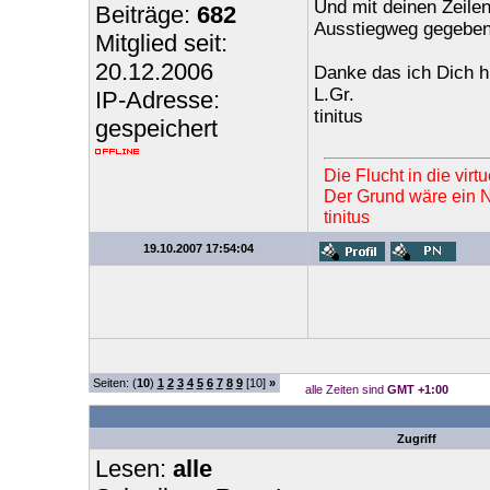
Und mit deinen Zeile
Beiträge:
682
Ausstiegweg gegeben
Mitglied seit:
20.12.2006
Danke das ich Dich h
L.Gr.
IP-Adresse:
tinitus
gespeichert
Die Flucht in die vir
Der Grund wäre ein Ne
tinitus
19.10.2007 17:54:04
Seiten: (
10
)
1
2
3
4
5
6
7
8
9
[10]
»
alle Zeiten sind
GMT +1:00
Zugriff
Lesen:
alle