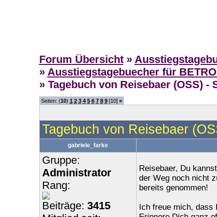
Forum Übersicht
»
Ausstiegstageb
»
Ausstiegstagebuecher für BETR
» Tagebuch von Reisebaer (OSS) - S
Seiten: (
10
)
1
2
3
4
5
6
7
8
9
[10]
»
Tagebuch von Reisebaer (OSS
gabriele_farke
Gruppe:
Reisebaer, Du kannst 
Administrator
der Weg noch nicht z
Rang:
bereits genommen!
Beiträge:
3415
Ich freue mich, dass 
Erinnere Dich ganz of