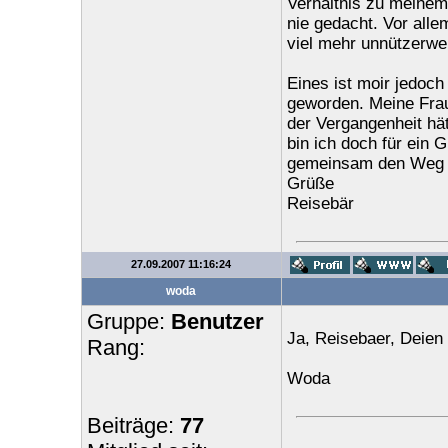
Verhältnis zu meinem
nie gedacht. Vor alle
viel mehr unnützerwe
Eines ist moir jedoc
geworden. Meine Frau
der Vergangenheit hä
bin ich doch für ein 
gemeinsam den Weg w
Grüße
Reisebär
27.09.2007 11:16:24
woda
Gruppe:
Benutzer
Ja, Reisebaer, Deien 
Rang:
Woda
Beiträge:
77