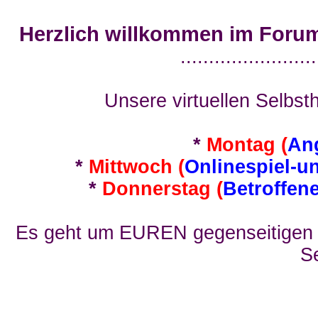
Herzlich willkommen im Foru
........................
Unsere virtuellen Selbsth
*
Montag (
An
*
Mittwoch (
Onlinespiel-u
*
Donnerstag (
Betroffen
Es geht um EUREN gegenseitigen E
Se