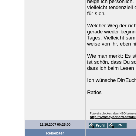
neige ich persönlich, 
vielleicht tendenziell
für sich.
Welcher Weg der richt
gerade wieder beginnt
Tages. Vielleicht samm
weise von ihr, eben n
Wie man merkt: Es st
ist schön, dass Du so
dass ich beim Lesen 
Ich wünsche Dir/Euch 
Ratlos
Foto einschicken, dem HSO beitrete
http://www.cyberlord.at/fo
12.10.2007 00:25:00
Reisebaer