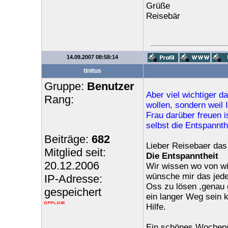
Grüße
Reisebär
14.09.2007 08:58:14
tinitus
Gruppe:
Benutzer
Aber viel wichtiger d
Rang:
wollen, sondern weil
Frau darüber freuen i
selbst die Entspannth
Beiträge:
682
Lieber Reisebaer das
Mitglied seit:
Die Entspanntheit
20.12.2006
Wir wissen wo von wir
wünsche mir das jede
IP-Adresse:
Oss zu lösen ,genau d
gespeichert
ein langer Weg sein 
Hilfe.
Ein schönes Wochende