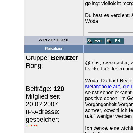
gelingt vielleicht m
Du hast es verdient: 
Woda
27.09.2007 00:20:11
Reisebaer
Gruppe:
Benutzer
@tobs, ravemaster, 
Rang:
Danke für's lesen und
Woda, Du hast Recht
Melancholie auf, die D
Beiträge:
120
selbst schon erkannt.
Mitglied seit:
positive sehen, im G
20.02.2007
Vergangenheit Vergang
schwer, obwohl ich fe
IP-Adresse:
u.ä." weniger werden 
gespeichert
Ich denke, eine wichti