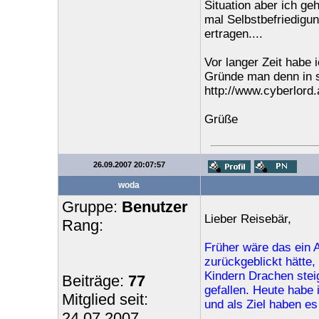
Situation aber ich ge
mal Selbstbefriedigun
ertragen....
Vor langer Zeit habe
Gründe man denn in 
http://www.cyberlord
Grüße
26.09.2007 20:07:57
woda
Gruppe:
Benutzer
Lieber Reisebär,
Rang:
Früher wäre das ein 
zurückgeblickt hätte,
Kindern Drachen steig
Beiträge:
77
gefallen. Heute habe 
Mitglied seit:
und als Ziel haben es
24.07.2007