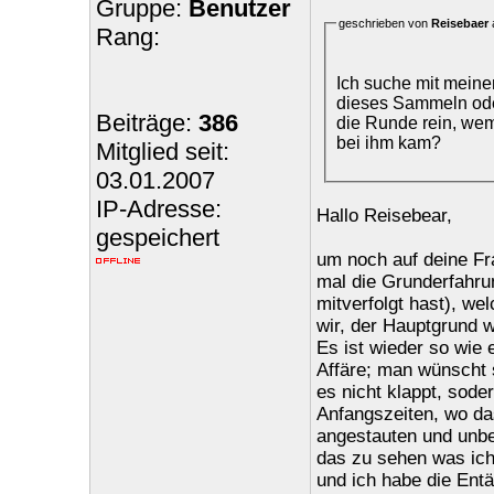
Gruppe:
Benutzer
geschrieben von
Reisebaer
Rang:
Ich suche mit mein
dieses Sammeln oder
Beiträge:
386
die Runde rein, we
bei ihm kam?
Mitglied seit:
03.01.2007
IP-Adresse:
Hallo Reisebear,
gespeichert
um noch auf deine Fr
mal die Grunderfahru
mitverfolgt hast), we
wir, der Hauptgrund 
Es ist wieder so wie
Affäre; man wünscht 
es nicht klappt, sode
Anfangszeiten, wo da
angestauten und unbe
das zu sehen was ich
und ich habe die Ent