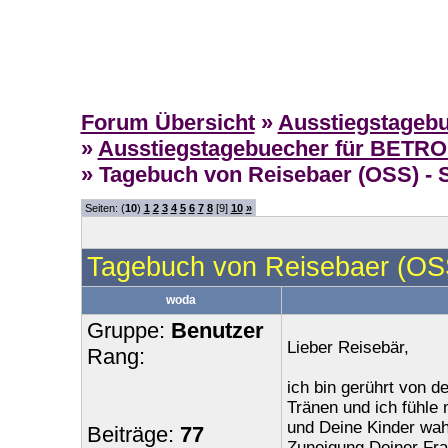
Forum Übersicht
»
Ausstiegstageb
»
Ausstiegstagebuecher für BETR
» Tagebuch von Reisebaer (OSS) - S
Seiten: (
10
)
1
2
3
4
5
6
7
8
[9]
10
»
Tagebuch von Reisebaer (OSS
woda
Gruppe:
Benutzer
Lieber Reisebär,
Rang:
ich bin gerührt von d
Tränen und ich fühle 
und Deine Kinder wahr
Beiträge:
77
Zuneigung Deiner Frau