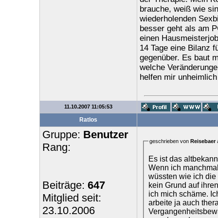
brauche, weiß wie si
wiederholenden Sexbil
besser geht als am P
einen Hausmeisterjob 
14 Tage eine Bilanz f
gegenüber. Es baut m
welche Veränderungen
helfen mir unheimlich
11.10.2007 11:05:53
Ratlos
Gruppe:
Benutzer
geschrieben von
Reisebaer
Rang:
Es ist das altbekann
Wenn ich manchmal 
wüssten wie ich die
Beiträge:
647
kein Grund auf ihren
ich mich schäme. Ich
Mitglied seit:
arbeite ja auch the
23.10.2006
Vergangenheitsbewält