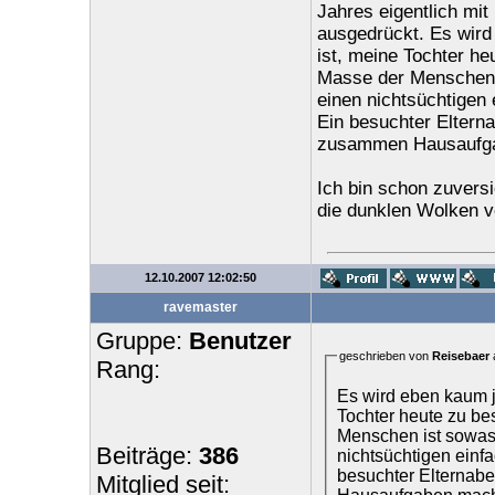
Jahres eigentlich mit 
ausgedrückt. Es wird
ist, meine Tochter he
Masse der Menschen is
einen nichtsüchtigen 
Ein besuchter Eltern
zusammen Hausaufga
Ich bin schon zuversi
die dunklen Wolken v
12.10.2007 12:02:50
ravemaster
Gruppe:
Benutzer
geschrieben von
Reisebaer
Rang:
Es wird eben kaum j
Tochter heute zu be
Menschen ist sowas n
Beiträge:
386
nichtsüchtigen einfa
besuchter Elternab
Mitglied seit: