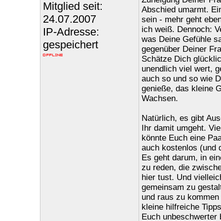
Mitglied seit:
Abschied umarmt. Ei
24.07.2007
sein - mehr geht ebe
ich weiß. Dennoch: Ve
IP-Adresse:
was Deine Gefühle sa
gespeichert
gegenüber Deiner Fra
Schätze Dich glücklich
unendlich viel wert, 
auch so und so wie D
genieße, das kleine G
Wachsen.
Natürlich, es gibt Au
Ihr damit umgeht. Viel
könnte Euch eine Paar
auch kostenlos (und 
Es geht darum, in ei
zu reden, die zwisch
hier tust. Und viellei
gemeinsam zu gestal
und raus zu kommen au
kleine hilfreiche Tip
Euch unbeschwerter 