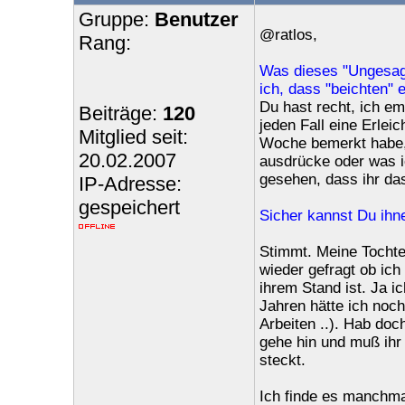
Gruppe:
Benutzer
@ratlos,
Rang:
Was dieses "Ungesag
ich, dass "beichten" e
Du hast recht, ich e
Beiträge:
120
jeden Fall eine Erlei
Mitglied seit:
Woche bemerkt habe, 
20.02.2007
ausdrücke oder was i
gesehen, dass ihr da
IP-Adresse:
gespeichert
Sicher kannst Du ihne
Stimmt. Meine Tochte
wieder gefragt ob ic
ihrem Stand ist. Ja i
Jahren hätte ich noch
Arbeiten ..). Hab doc
gehe hin und muß ihr
steckt.
Ich finde es manchma