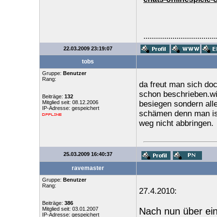
......................................
22.03.2009 23:19:07
tobs
Gruppe:
Benutzer
Rang:
da freut man sich doc
schon beschrieben.wir 
Beiträge:
132
Mitglied seit: 08.12.2006
besiegen sondern all
IP-Adresse: gespeichert
schämen denn man ist
weg nicht abbringen.
25.03.2009 16:40:37
ravemaster
Gruppe:
Benutzer
Rang:
27.4.2010:
Beiträge:
386
Mitglied seit: 03.01.2007
Nach nun über ein
IP-Adresse: gespeichert