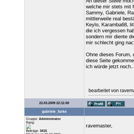
An dieser Stelle möc
welche mir stets mit 
Sammy, Gabriele, Ratl
mittlerweile real best
Keylo, Karamba68, lit
die ich vergessen habe
sondern mir diente di
mir schlecht ging nac
Ohne dieses Forum, o
diese Seite gekommen
ich würde jetzt noch..
bearbeitet von ravem
22.03.2009 22:11:00
gabriele_farke
Gruppe:
Administrator
Rang:
ravemaster,
Beiträge:
3415