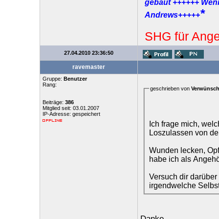
gebaut ++++++ Wenn 
*
Andrews+++++
SHG für Ange
27.04.2010 23:36:50
ravemaster
Gruppe:
Benutzer
Rang:
geschrieben von
Verwünsch
Beiträge:
386
Mitglied seit: 03.01.2007
IP-Adresse: gespeichert
Ich frage mich, wel
Loszulassen von de
Wunden lecken, Opf
habe ich als Angehö
Versuch dir darüber k
irgendwelche Selbst
Danke.