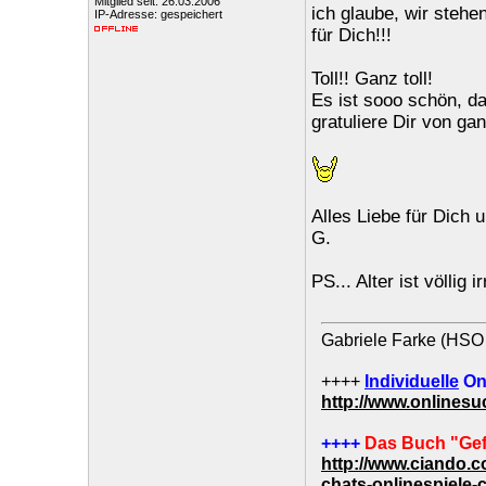
Mitglied seit: 26.03.2006
ich glaube, wir stehe
IP-Adresse: gespeichert
für Dich!!!
Toll!! Ganz toll!
Es ist sooo schön, d
gratuliere Dir von ga
Alles Liebe für Dich 
G.
PS... Alter ist völlig
Gabriele Farke (HSO 
++++
Individuelle
On
http://www.onlines
++++
Das Buch "Gef
http://www.ciando.
chats-onlinespiele-