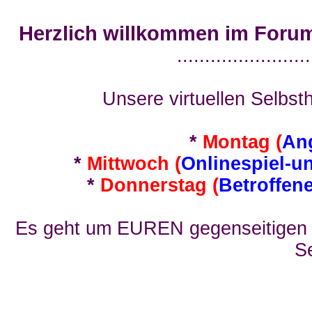
Herzlich willkommen im Foru
........................
Unsere virtuellen Selbsth
*
Montag (
An
*
Mittwoch (
Onlinespiel-u
*
Donnerstag (
Betroffen
Es geht um EUREN gegenseitigen E
Se