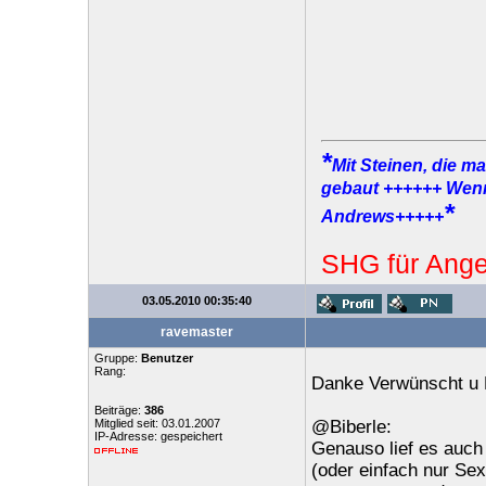
*
Mit Steinen, die m
gebaut ++++++ Wenn 
*
Andrews+++++
SHG für Ange
03.05.2010 00:35:40
ravemaster
Gruppe:
Benutzer
Rang:
Danke Verwünscht u Bi
Beiträge:
386
Mitglied seit: 03.01.2007
@Biberle:
IP-Adresse: gespeichert
Genauso lief es auch
(oder einfach nur Sex