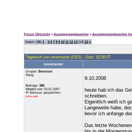
Forum Übersicht
»
Ausstiegstagebuecher
»
Ausstiegstagebuecher f
Seiten: (
15
)
1
..
5
6
7
8
9
10
11
12
13
[14]
15
»
Tagebuch von ravemaster (OSS) - Start: 10.08.07
ravemaster
Gruppe:
Benutzer
Rang:
9.10.2008
Beiträge:
386
Mitglied seit: 03.01.2007
heute hab ich das Ge
IP-Adresse: gespeichert
schreiben.
Eigentlich weiß ich ga
Langeweile habe, do
bevor ich anfange das 
Das letzte Wochenend
bis in die Morgenstu