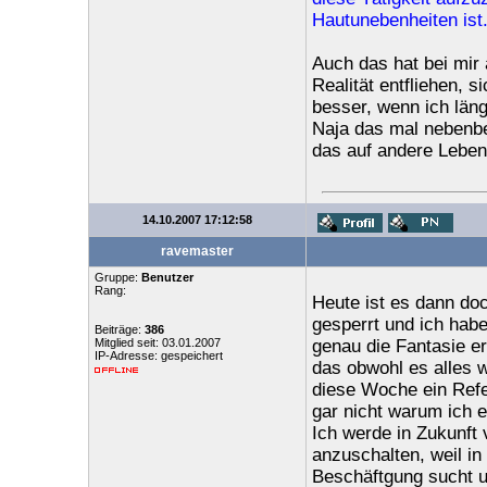
Hautunebenheiten ist.
Auch das hat bei mir
Realität entfliehen, s
besser, wenn ich läng
Naja das mal nebenbe
das auf andere Leben
14.10.2007 17:12:58
ravemaster
Gruppe:
Benutzer
Rang:
Heute ist es dann doc
gesperrt und ich habe
Beiträge:
386
Mitglied seit: 03.01.2007
genau die Fantasie e
IP-Adresse: gespeichert
das obwohl es alles w
diese Woche ein Refer
gar nicht warum ich e
Ich werde in Zukunft
anzuschalten, weil i
Beschäftgung sucht u