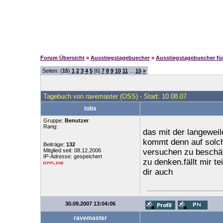
Forum Übersicht
»
Ausstiegstagebuecher
»
Ausstiegstagebuecher f
Seiten: (
15
)
1
2
3
4
5
[6]
7
8
9
10
11
...
15
»
Tagebuch von ravemaster (OSS) - Start: 10.08.07
tobs
Gruppe:
Benutzer
Rang:
das mit der langeweil
kommt denn auf solc
Beiträge:
132
Mitglied seit: 08.12.2006
versuchen zu beschäf
IP-Adresse: gespeichert
zu denken.fällt mir 
dir auch
30.09.2007 13:04:06
ravemaster