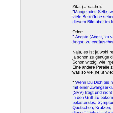
Zitat (Ursache):
"Mangelndes Selbstwe
viele Betroffene sehe
diesem Bild aber im I
Oder:
" Ängste (Angst, zu 
Angst, zu enttäuschen
Naja, es ist ja wohl
ja schon zu genüge di
Schon witzig, wie ir
Eine andere Paralle 
was so viel heißt wie:
"
Wenn Du Dich bis hie
mit einer Zwangserkr
(SVV) trägt und nicht
in den Griff zu beko
belastendes, Symptom
Quetschen, Kratzen, 
diese Tätigkeit aufzu