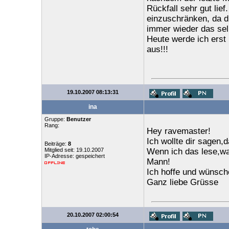
Rückfall sehr gut lie
einzuschränken, da d
immer wieder das sel
Heute werde ich erst
aus!!!
19.10.2007 08:13:31
ina
Gruppe:
Benutzer
Rang:
Hey ravemaster!
Ich wollte dir sagen
Beiträge:
8
Mitglied seit: 19.10.2007
Wenn ich das lese,was
IP-Adresse: gespeichert
Mann!
Ich hoffe und wünsche
Ganz liebe Grüsse
20.10.2007 02:00:54