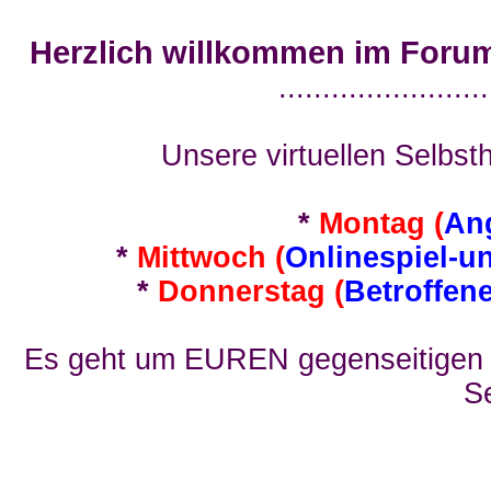
Herzlich willkommen im Foru
........................
Unsere virtuellen Selbsth
*
Montag (
An
*
Mittwoch (
Onlinespiel-u
*
Donnerstag (
Betroffen
Es geht um EUREN gegenseitigen E
Se