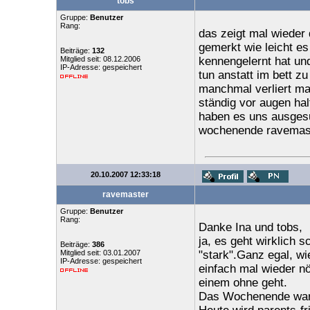
tobs
Gruppe:
Benutzer
Rang:
das zeigt mal wieder 
gemerkt wie leicht es
Beiträge:
132
Mitglied seit: 08.12.2006
kennengelernt hat un
IP-Adresse: gespeichert
tun anstatt im bett z
manchmal verliert m
ständig vor augen halt
haben es uns ausgesu
wochenende ravemast
20.10.2007 12:33:18
ravemaster
Gruppe:
Benutzer
Rang:
Danke Ina und tobs,
ja, es geht wirklich 
Beiträge:
386
Mitglied seit: 03.01.2007
"stark".Ganz egal, wie
IP-Adresse: gespeichert
einfach mal wieder nö
einem ohne geht.
Das Wochenende war 