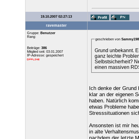
19.10.2007 02:27:13
ravemaster
Gruppe:
Benutzer
Rang:
geschrieben von
Sammy198
Beiträge:
386
Grund unbekannt. Es
Mitglied seit: 03.01.2007
ganz leichte Problem
IP-Adresse: gespeichert
Selbstsicherheit? Ne
einen massiven RDS
Ich denke der Grund b
klar an der eigenen S
haben. Natürlich kom
etwas Probleme haben
Stresssituationen si
Ansonsten ist mir he
in alte Verhaltensmus
nachdem der letzte M