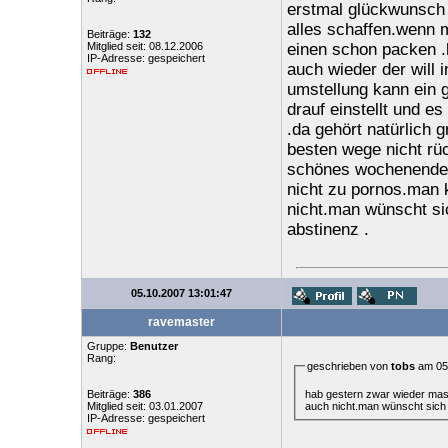
erstmal glückwunsch
alles schaffen.wenn 
Beiträge:
132
Mitglied seit: 08.12.2006
einen schon packen .
IP-Adresse: gespeichert
auch wieder der will 
umstellung kann ein 
drauf einstellt und e
.da gehört natürlich 
besten wege nicht rüc
schönes wochenende w
nicht zu pornos.man 
nicht.man wünscht si
abstinenz .
05.10.2007 13:01:47
ravemaster
Gruppe:
Benutzer
Rang:
geschrieben von
tobs
am 05.
hab gestern zwar wieder mast
Beiträge:
386
auch nicht.man wünscht sich
Mitglied seit: 03.01.2007
IP-Adresse: gespeichert