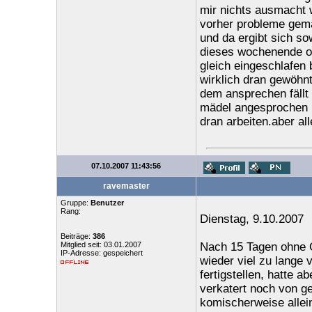
mir nichts ausmacht 
vorher probleme gema
und da ergibt sich s
dieses wochenende oh
gleich eingeschlafen 
wirklich dran gewöhnt 
dem ansprechen fällt
mädel angesprochen 
dran arbeiten.aber a
07.10.2007 11:43:56
ravemaster
Gruppe:
Benutzer
Rang:
Dienstag, 9.10.2007
Beiträge:
386
Mitglied seit: 03.01.2007
Nach 15 Tagen ohne O
IP-Adresse: gespeichert
wieder viel zu lange 
fertigstellen, hatte a
verkatert noch von g
komischerweise alle