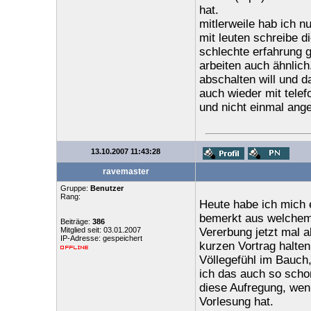
hat.
mitlerweile hab ich n
mit leuten schreibe d
schlechte erfahrung 
arbeiten auch ähnlich
abschalten will und 
auch wieder mit tele
und nicht einmal ange
13.10.2007 11:43:28
ravemaster
Gruppe:
Benutzer
Rang:
Heute habe ich mich
bemerkt aus welchem 
Beiträge:
386
Mitglied seit: 03.01.2007
Vererbung jetzt mal 
IP-Adresse: gespeichert
kurzen Vortrag halte
Völlegefühl im Bauch,
ich das auch so schon
diese Aufregung, wen
Vorlesung hat.