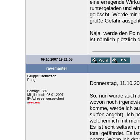
eine erregende Wirku
runtergeladen und ei
gelöscht. Werde mir 
große Gefahr ausgeht
Naja, werde den Pc n
ist nämlich plötzlich 
09.10.2007 19:21:05
ravemaster
Gruppe:
Benutzer
Rang:
Donnerstag, 11.10.20
Beiträge:
386
Mitglied seit: 03.01.2007
So, nun wurde auch di
IP-Adresse: gespeichert
wovon noch irgendwie
komme, werde ich auc
surfen angeht). Ich h
welchem ich mit meine
Es ist echt seltsam, 
total gefährdet. Es i
enorm. Wenn ich dran 