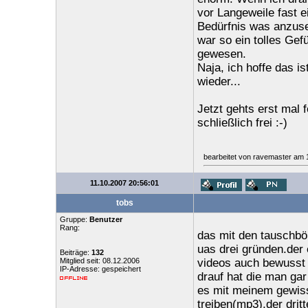
vor Langeweile fast e
Bedürfnis was anzuse
war so ein tolles Gef
gewesen.
Naja, ich hoffe das is
wieder...
Jetzt gehts erst mal f
schließlich frei :-)
bearbeitet von ravemaster am 
11.10.2007 20:56:01
tobs
Gruppe:
Benutzer
Rang:
das mit den tauschbör
uas drei gründen.der 
Beiträge:
132
Mitglied seit: 08.12.2006
videos auch bewusst s
IP-Adresse: gespeichert
drauf hat die man gar 
es mit meinem gewisse
treiben(mp3).der drit