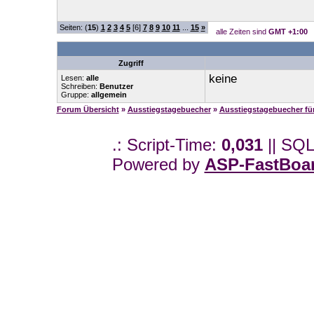
Seiten: (
15
)
1
2
3
4
5
[6]
7
8
9
10
11
...
15
»
alle Zeiten sind
GMT +1:00
Zugriff
keine
Lesen:
alle
Schreiben:
Benutzer
Gruppe:
allgemein
Forum Übersicht
»
Ausstiegstagebuecher
»
Ausstiegstagebuecher f
.: Script-Time:
0,031
|| SQL
Powered by
ASP-FastBoa