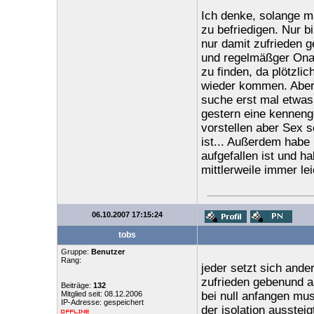
Ich denke, solange m
zu befriedigen. Nur b
nur damit zufrieden g
und regelmäßger Onan
zu finden, da plötzli
wieder kommen. Aber w
suche erst mal etwas
gestern eine kennenge
vorstellen aber Sex s
ist... Außerdem habe 
aufgefallen ist und h
mittlerweile immer lei
06.10.2007 17:15:24
tobs
Gruppe:
Benutzer
Rang:
jeder setzt sich ande
zufrieden gebenund aa
Beiträge:
132
Mitglied seit: 08.12.2006
bei null anfangen mu
IP-Adresse: gespeichert
der isolation aussteig