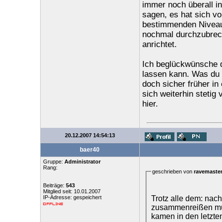
immer noch überall in
sagen, es hat sich v
bestimmenden Niveau a
nochmal durchzubrec
anrichtet.
Ich beglückwünsche di
lassen kann. Was du a
doch sicher früher in
sich weiterhin stetig
hier.
20.12.2007 14:54:13
baer40
Gruppe:
Administrator
Rang:
geschrieben von
ravemaste
Beiträge:
543
Mitglied seit: 10.01.2007
Trotz alle dem: nach
IP-Adresse: gespeichert
zusammenreißen mus
kamen in den letzte