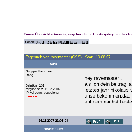
Forum Übersicht
»
Ausstiegstagebuecher
»
Ausstiegstagebuecher f
Seiten: (
15
)
1
..
4
5
6
7
[8]
9
10
11
12
...
15
»
Tagebuch von ravemaster (OSS) - Start: 10.08.07
tobs
Gruppe:
Benutzer
Rang:
hey ravemaster .
als ich dein beitrag l
Beiträge:
132
Mitglied seit: 08.12.2006
letztes jahr nikolau
IP-Adresse: gespeichert
uhse bekommen.dacht
auf dem nächst beste
26.11.2007 21:01:08
ravemaster