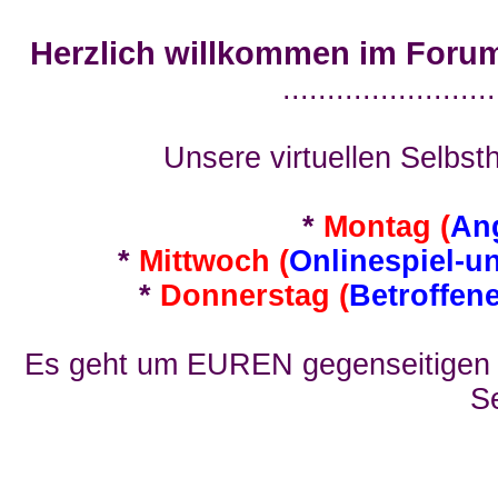
Herzlich willkommen im Foru
........................
Unsere virtuellen Selbsth
*
Montag (
An
*
Mittwoch (
Onlinespiel-u
*
Donnerstag (
Betroffen
Es geht um EUREN gegenseitigen E
Se