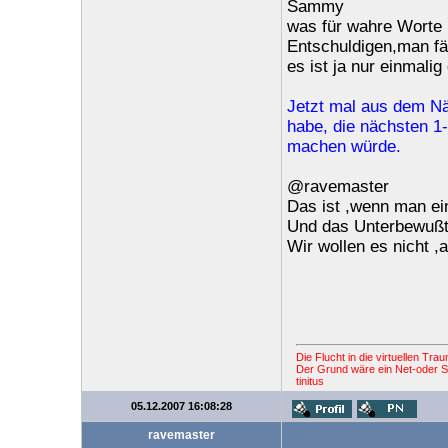
Sammy
was für wahre Worte 
Entschuldigen,man fä
es ist ja nur einmalig
Jetzt mal aus dem Näh
habe, die nächsten 1-
machen würde.
@ravemaster
Das ist ,wenn man ei
Und das Unterbewußtse
Wir wollen es nicht ,
Die Flucht in die virtuellen Tr
Der Grund wäre ein Net-oder St
tinitus
05.12.2007 16:08:28
ravemaster