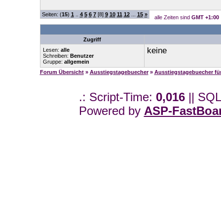
Seiten: (
15
)
1
..
4
5
6
7
[8]
9
10
11
12
...
15
»
alle Zeiten sind
GMT +1:00
Zugriff
keine
Lesen:
alle
Schreiben:
Benutzer
Gruppe:
allgemein
Forum Übersicht
»
Ausstiegstagebuecher
»
Ausstiegstagebuecher f
.: Script-Time:
0,016
|| SQL
Powered by
ASP-FastBoa