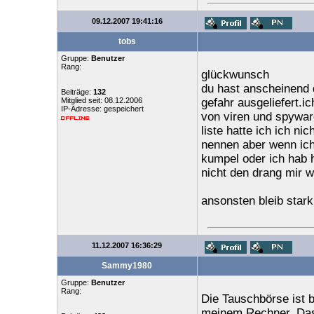
09.12.2007 19:41:16
tobs
Gruppe:
Benutzer
Rang:
glückwunsch
du hast anscheinend d
Beiträge:
132
Mitglied seit: 08.12.2006
gefahr ausgeliefert.i
IP-Adresse: gespeichert
von viren und spywar
liste hatte ich ich n
nennen aber wenn ich
kumpel oder ich hab ha
nicht den drang mir w
ansonsten bleib stark
11.12.2007 16:36:29
Sammy1980
Gruppe:
Benutzer
Rang:
Die Tauschbörse ist 
meinem Rechner. Das 