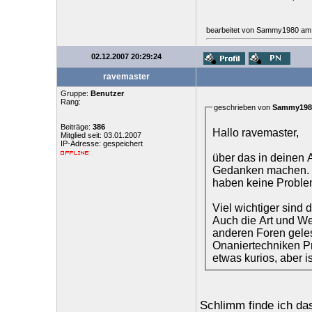
bearbeitet von Sammy1980 am 
02.12.2007 20:29:24
ravemaster
Gruppe:
Benutzer
Rang:
geschrieben von
Sammy198
Beiträge:
386
Hallo ravemaster,
Mitglied seit: 03.01.2007
IP-Adresse: gespeichert
über das in deinen A
Gedanken machen. A
haben keine Probleme
Viel wichtiger sind 
Auch die Art und Wei
anderen Foren gele
Onaniertechniken P
etwas kurios, aber i
Schlimm finde ich das