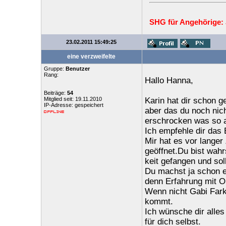
SHG für Angehörige:
23.02.2011 15:49:25
eine verzweifelte
Gruppe:
Benutzer
Rang:
Hallo Hanna,
Beiträge:
54
Mitglied seit: 19.11.2010
Karin hat dir schon 
IP-Adresse: gespeichert
aber das du noch nich
erschrocken was so a
Ich empfehle dir das 
Mir hat es vor langer
geöffnet.Du bist wahr
keit gefangen und soll
Du machst ja schon e
denn Erfahrung mit 
Wenn nicht Gabi Farke
kommt.
Ich wünsche dir alles 
für dich selbst.