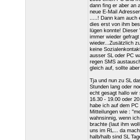
dann fing er aber an 
neue E-Mail Adressen
.....! Dann kam auch e
dies erst von ihm bes
lügen konnte! Dieser
immer wieder gefragt h
wieder...Zusätzlich 
keine Sozialenkontakt
ausser SL oder PC wa
regen SMS austausch h
gleich auf, sollte ab
Tja und nun zu SL da
Stunden lang oder noc
echt gesagt hallo wir
16.30 - 19.00 oder 20
habe ich auf dem PC 
Mitteilungen wie : "m
wahnsinnig, wenn ich 
brachte (laut ihm wol
uns im RL... da mach
halb/halb sind SL Tag