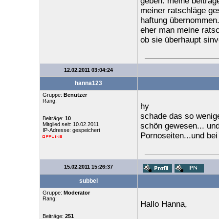
geben. meine beiträge
meiner ratschläge gesc
haftung übernommen
eher man meine ratsc
ob sie überhaupt sinvo
12.02.2011 03:04:24
hanna123
Gruppe:
Benutzer
Rang:
hy
schade das so wenige
Beiträge:
10
Mitglied seit: 10.02.2011
schön gewesen... und 
IP-Adresse: gespeichert
Pornoseiten...und bei
15.02.2011 15:26:37
subbel
Gruppe:
Moderator
Rang:
Hallo Hanna,
Beiträge:
251