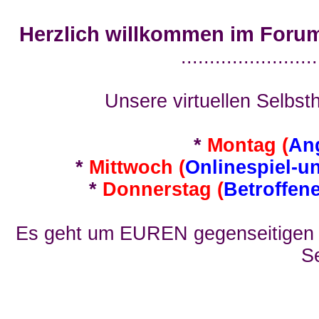
Herzlich willkommen im Foru
........................
Unsere virtuellen Selbsth
*
Montag (
An
*
Mittwoch (
Onlinespiel-u
*
Donnerstag (
Betroffen
Es geht um EUREN gegenseitigen E
Se