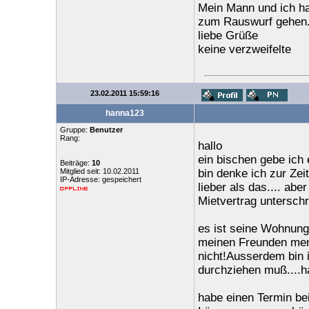
Mein Mann und ich ha
zum Rauswurf gehen.E
liebe Grüße
keine verzweifelte
23.02.2011 15:59:16
hanna123
Gruppe:
Benutzer
Rang:
hallo
ein bischen gebe ich 
Beiträge:
10
Mitglied seit: 10.02.2011
bin denke ich zur Zei
IP-Adresse: gespeichert
lieber als das.... ab
Mietvertrag unterschr
es ist seine Wohnung
meinen Freunden ment
nicht!Ausserdem bin ic
durchziehen muß....h
habe einen Termin be