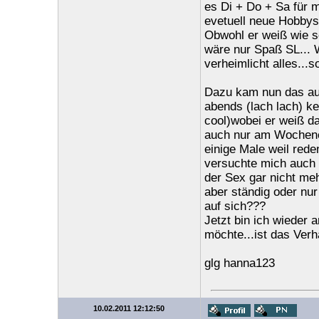
es Di + Do + Sa für
evetuell neue Hobbys 
Obwohl er weiß wie sc
wäre nur Spaß SL... 
verheimlicht alles...
Dazu kam nun das auc
abends (lach lach) ke
cool)wobei er weiß d
auch nur am Wochenen
einige Male weil rede
versuchte mich auch 
der Sex gar nicht meh
aber ständig oder nur
auf sich???
Jetzt bin ich wieder 
möchte...ist das Verh
glg hanna123
10.02.2011 12:12:50