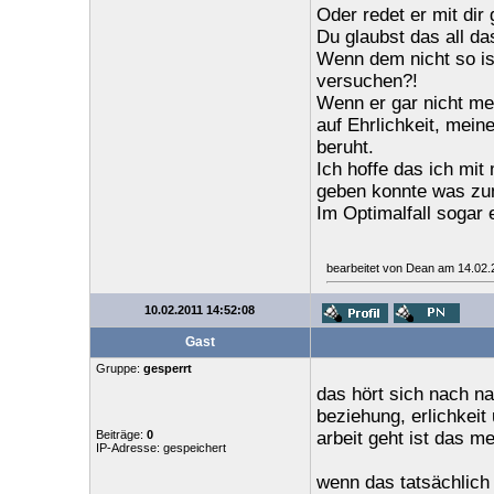
Oder redet er mit dir
Du glaubst das all das
Wenn dem nicht so is
versuchen?!
Wenn er gar nicht meh
auf Ehrlichkeit, mein
beruht.
Ich hoffe das ich mit
geben konnte was zumi
Im Optimalfall sogar 
bearbeitet von Dean am 14.02.
10.02.2011 14:52:08
Gast
Gruppe:
gesperrt
das hört sich nach n
beziehung, erlichkeit
Beiträge:
0
arbeit geht ist das m
IP-Adresse: gespeichert
wenn das tatsächlich e