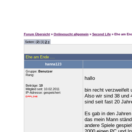
Forum Übersicht
»
Onlinesucht allgemein
»
Second Life
» Ehe am Ende
Seiten: (
2
) [1]
2
»
Ehe am Ende ....
hanna123
Gruppe:
Benutzer
Rang:
hallo
Beiträge:
10
Mitglied seit: 10.02.2011
bin recht verzweifelt
IP-Adresse: gespeichert
Also wir sind 38 und
sind seit fast 20 Jahr
Es gab in den Jahren
das mein Mann ständi
andere Spiele gespie
2000 einen PC und In