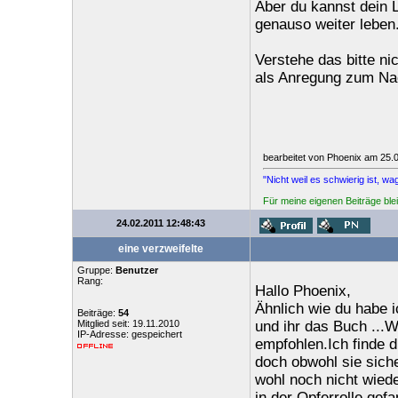
Aber du kannst dein 
genauso weiter leben
Verstehe das bitte ni
als Anregung zum Na
bearbeitet von Phoenix am 25.
"Nicht weil es schwierig ist, wa
Für meine eigenen Beiträge blei
24.02.2011 12:48:43
eine verzweifelte
Gruppe:
Benutzer
Rang:
Hallo Phoenix,
Ähnlich wie du habe 
Beiträge:
54
Mitglied seit: 19.11.2010
und ihr das Buch ...W
IP-Adresse: gespeichert
empfohlen.Ich finde d
doch obwohl sie sich
wohl noch nicht wiede
in der Opferrolle gef