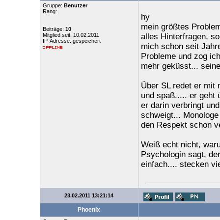
Gruppe:
Benutzer
Rang:
hy
mein größtes Problem 
Beiträge:
10
Mitglied seit: 10.02.2011
alles Hinterfragen, s
IP-Adresse: gespeichert
mich schon seit Jahr
Probleme und zog ich 
mehr geküsst... seine 
Über SL redet er mit 
und spaß..... er geht 
er darin verbringt un
schweigt... Monologe 
den Respekt schon ver
Weiß echt nicht, waru
Psychologin sagt, der
einfach.... stecken vi
23.02.2011 13:21:14
Phoenix