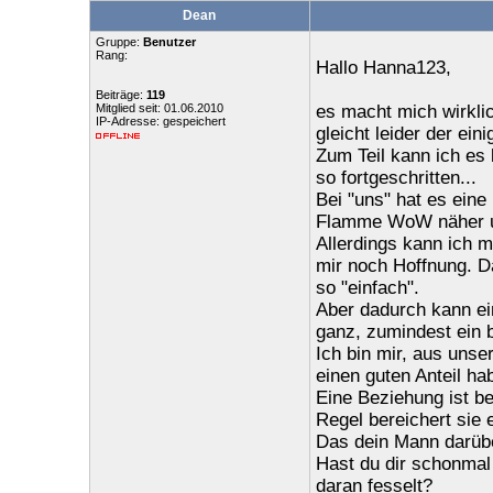
Dean
Gruppe:
Benutzer
Rang:
Hallo Hanna123,
Beiträge:
119
Mitglied seit: 01.06.2010
es macht mich wirklic
IP-Adresse: gespeichert
gleicht leider der ein
Zum Teil kann ich es 
so fortgeschritten...
Bei "uns" hat es ein
Flamme WoW näher und
Allerdings kann ich mi
mir noch Hoffnung. Da
so "einfach".
Aber dadurch kann ein
ganz, zumindest ein b
Ich bin mir, aus unse
einen guten Anteil ha
Eine Beziehung ist be
Regel bereichert sie
Das dein Mann darübe
Hast du dir schonmal
daran fesselt?