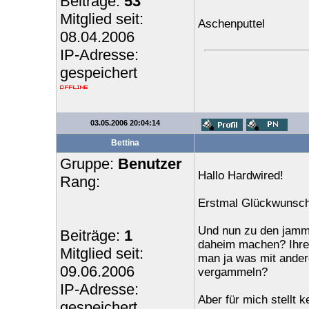
Beiträge:
53
Mitglied seit:
Aschenputtel
08.04.2006
IP-Adresse:
gespeichert
03.05.2006 20:04:14
Bettina
Gruppe:
Benutzer
Hallo Hardwired!
Rang:
Erstmal Glückwunsch,
Und nun zu den jamme
Beiträge:
1
daheim machen? Ihre
Mitglied seit:
man ja was mit ander
09.06.2006
vergammeln?
IP-Adresse:
Aber für mich stellt 
gespeichert