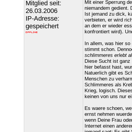
Mitglied seit:
Mit einer Sperrung d
niemandem gedient. D
26.03.2006
Ist jemand zu dick, k
IP-Adresse:
verbieten, er wird r
gespeichert
an dem er wieder ess
konfrontiert wird). U
In allem, was hier so
stimmt schon. Denno
schlimmeres erlebt al
Diese Sucht ist ganz 
hier befasst hast, w
Natuerlich gibt es Sc
Menschen zu verharml
Schlimmeres als Kreb
Krieg, logisch. Diese
keinen von uns nur ei
Es waere schoen, we
ernst nehmen wuerdest
wenn Deine Frau oder 
Internet einen ander
jemand sagt: Es gibt