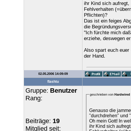
ihr Kind sich aufregt
Fehlverhalten (=über
Pflichten)?
Das ist ein feiges Ab
die Begründungsversu
"Ich fürchte mich daß
erziehe, deswegen erz
Also spart euch euer 
der Hand.
02.05.2006 14:09:09
flashtu
Gruppe:
Benutzer
geschrieben von
Hardwired
Rang:
Genauso die jammer
"durchdrehen" und "
Beiträge:
19
Oh mein Gott! In we
ihr Kind sich aufre
Mitglied seit: