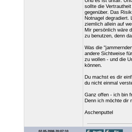
Und es ist unfair. Un
sollte die Vertrauthe
gegenüber. Das Risik
Notnagel degradiert. 
ziemlich allein auf wei
Mir persönlich wäre 
zu benutzen, denn da
Was die "jammernden M
andere Sichtweise für
zu wollen - und die U
können.
Du machst es dir ein
du nicht einmal verst
Ganz offen - ich bin 
Denn ich möchte dir 
Aschenputtel
02.05.2006 20:07:10