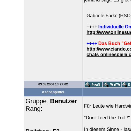
Gabriele Farke (HSO 
++++
Individuelle
On
http://www.onlines
++++
Das Buch "Gef
http://www.ciando.
chats-onlinespiele-
......................................
03.05.2006 13:27:02
Aschenputtel
Gruppe:
Benutzer
Für Leute wie Hardwir
Rang:
"Don't feed the Troll!"
In diesem Sinne - lass