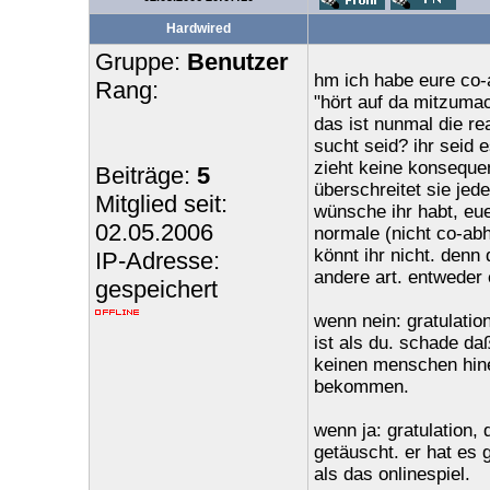
Hardwired
Gruppe:
Benutzer
hm ich habe eure co-a
Rang:
"hört auf da mitzumac
das ist nunmal die rea
sucht seid? ihr seid e
zieht keine konsequen
Beiträge:
5
überschreitet sie je
Mitglied seit:
wünsche ihr habt, eue
02.05.2006
normale (nicht co-ab
könnt ihr nicht. denn
IP-Adresse:
andere art. entweder 
gespeichert
wenn nein: gratulatio
ist als du. schade da
keinen menschen hinei
bekommen.
wenn ja: gratulation, 
getäuscht. er hat es 
als das onlinespiel.