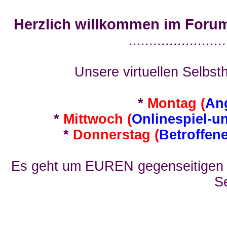
Herzlich willkommen im Foru
........................
Unsere virtuellen Selbsth
*
Montag (
An
*
Mittwoch (
Onlinespiel-u
*
Donnerstag (
Betroffen
Es geht um EUREN gegenseitigen E
Se