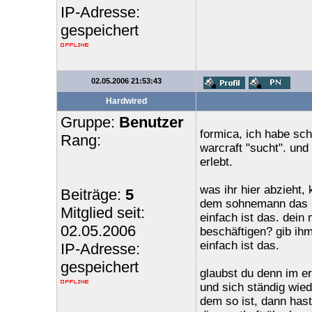
IP-Adresse:
gespeichert
02.05.2006 21:53:43
Hardwired
Gruppe:
Benutzer
formica, ich habe sch
Rang:
warcraft "sucht". un
erlebt.
was ihr hier abzieht,
Beiträge:
5
dem sohnemann das m
Mitglied seit:
einfach ist das. dein
02.05.2006
beschäftigen? gib ihm
einfach ist das.
IP-Adresse:
gespeichert
glaubst du denn im er
und sich ständig wied
dem so ist, dann hast