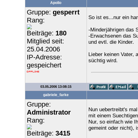
Apollo
Gruppe:
gesperrt
So ist es...nur ein h
Rang:
-Minderjährigen das
Beiträge:
180
-Erwachsenen das Su
Mitglied seit:
und evtl. die Kinder.
25.04.2006
Lieber keinen Vater, 
IP-Adresse:
süchtig wird.
gespeichert
03.05.2006 13:08:15
gabriele_farke
Gruppe:
Nun uebertreibt's ma
Administrator
mit einem Suechtigen
Rang:
Nur, so einfach wie Ih
gemeint oder nicht), is
Beiträge:
3415