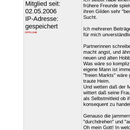
Mitglied seit:
frühere Freunde spiel
02.05.2006
ihren Gilden sehr "b
Sucht.
IP-Adresse:
gespeichert
Ich mehreren Beiträge
für mich unverständli
Partnerinnen schreib
macht angst, und ähnl
neuen und alten Hobb
Was wäre so komplizi
eigene Mann ist imme
"freien Markts" wäre 
traute Heim.
Und wetten daß der 
wittert daß seine Frau
als Selbstmitleid ob 
konsequent zu handeln
Genauso die jammern
"durchdrehen" und "a
Oh mein Gott! In wel