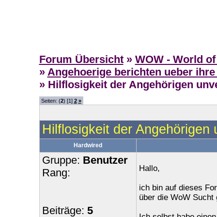
Forum Übersicht
»
WOW - World of 
»
Angehoerige berichten ueber ihre
» Hilflosigkeit der Angehörigen unv
Seiten: (
2
) [1]
2
»
Hilflosigkeit der Angehörigen 
Hardwired
Gruppe:
Benutzer
Hallo,
Rang:
ich bin auf dieses F
über die WoW Sucht g
Beiträge:
5
Ich selbst habe eine