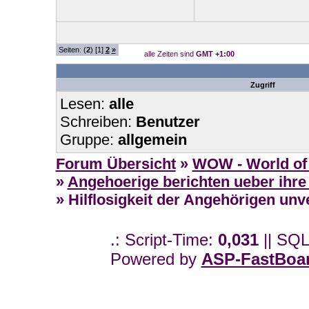
Seiten: (
2
) [1]
2
»
alle Zeiten sind
GMT +1:00
Zugriff
Lesen:
alle
Schreiben:
Benutzer
Gruppe:
allgemein
Forum Übersicht
»
WOW - World of 
»
Angehoerige berichten ueber ihre
» Hilflosigkeit der Angehörigen unv
.: Script-Time:
0,031
|| SQL
Powered by
ASP-FastBoa