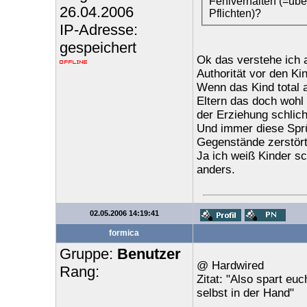
Fehlverhalten (=üb
26.04.2006
Pflichten)?
IP-Adresse:
gespeichert
Ok das verstehe ich a
Authorität vor den Ki
Wenn das Kind total 
Eltern das doch wohl
der Erziehung schlic
Und immer diese Spr
Gegenstände zerstört
Ja ich weiß Kinder sc
anders.
02.05.2006 14:19:41
formica
Gruppe:
Benutzer
@ Hardwired
Rang:
Zitat: "Also spart eu
selbst in der Hand"