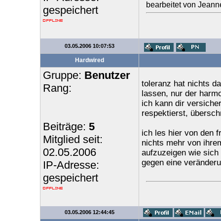
bearbeitet von Jeann
gespeichert
03.05.2006 10:07:53
Hardwired
Gruppe:
Benutzer
toleranz hat nichts d
Rang:
lassen, nur der harmo
ich kann dir versiche
respektierst, überschr
Beiträge:
5
ich les hier von den 
Mitglied seit:
nichts mehr von ihrem
02.05.2006
aufzuzeigen wie sich 
gegen eine veränderun
IP-Adresse:
gespeichert
03.05.2006 12:44:45