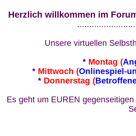
Herzlich willkommen im Foru
........................
Unsere virtuellen Selbsth
*
Montag (
An
*
Mittwoch (
Onlinespiel-u
*
Donnerstag (
Betroffen
Es geht um EUREN gegenseitigen E
Se