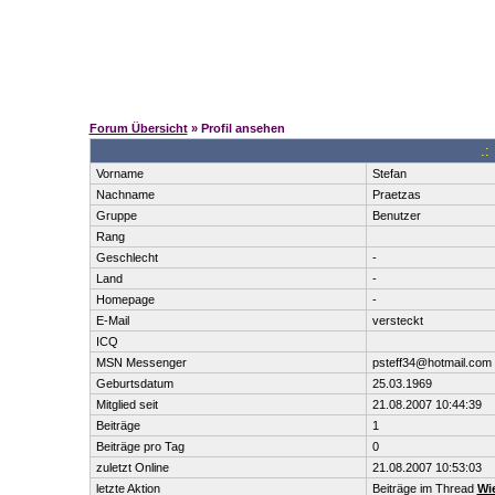
Forum Übersicht
» Profil ansehen
.:
Vorname
Stefan
Nachname
Praetzas
Gruppe
Benutzer
Rang
Geschlecht
-
Land
-
Homepage
-
E-Mail
versteckt
ICQ
MSN Messenger
psteff34@hotmail.com
Geburtsdatum
25.03.1969
Mitglied seit
21.08.2007 10:44:39
Beiträge
1
Beiträge pro Tag
0
zuletzt Online
21.08.2007 10:53:03
letzte Aktion
Beiträge im Thread
Wi