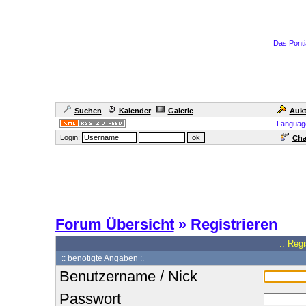
Das Ponti
Suchen
Kalender
Galerie
Aukt
Languag
Login:
Cha
Forum Übersicht
» Registrieren
.: Reg
:: benötigte Angaben :.
Benutzername / Nick
Passwort