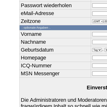
Passwort wiederholen
eMail-Adresse
Zeitzone
:: optionale Angaben :.
Vorname
Nachname
Geburtsdatum
.
Homepage
ICQ-Nummer
MSN Messenger
Einvers
Die Administratoren und Moderatoren
fragwürdigem Inhalt so schnell wie m