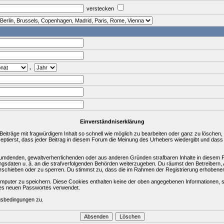
verstecken
.
Einverständniserklärung
träge mit fragwürdigem Inhalt so schnell wie möglich zu bearbeiten oder ganz zu löschen, a
zeptierst, dass jeder Beitrag in diesem Forum die Meinung des Urhebers wiedergibt und dass
rleumdenden, gewaltverherrlichenden oder aus anderen Gründen strafbaren Inhalte in diesem 
ungsdaten u. ä. an die strafverfolgenden Behörden weiterzugeben. Du räumst den Betreibern
rschieben oder zu sperren. Du stimmst zu, dass die im Rahmen der Registrierung erhobene
puter zu speichern. Diese Cookies enthalten keine der oben angegebenen Informationen, s
ines neuen Passwortes verwendet.
gsbedingungen zu.