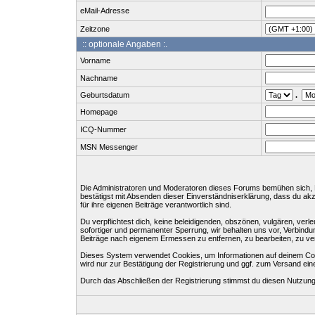
eMail-Adresse
Zeitzone
:: optionale Angaben :.
Vorname
Nachname
Geburtsdatum
.
Homepage
ICQ-Nummer
MSN Messenger
Die Administratoren und Moderatoren dieses Forums bemühen sich, Bei
bestätigst mit Absenden dieser Einverständniserklärung, dass du ak
für ihre eigenen Beiträge verantwortlich sind.
Du verpflichtest dich, keine beleidigenden, obszönen, vulgären, ve
sofortiger und permanenter Sperrung, wir behalten uns vor, Verbind
Beiträge nach eigenem Ermessen zu entfernen, zu bearbeiten, zu ve
Dieses System verwendet Cookies, um Informationen auf deinem Com
wird nur zur Bestätigung der Registrierung und ggf. zum Versand e
Durch das Abschließen der Registrierung stimmst du diesen Nutzun