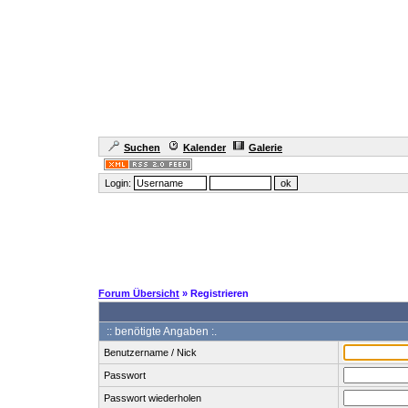
Suchen
Kalender
Galerie
Login:
Forum Übersicht
» Registrieren
:: benötigte Angaben :.
Benutzername / Nick
Passwort
Passwort wiederholen