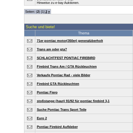
Hinweise zu e-bay Auktionen.
Seiten: (
2
) [1]
2
»
Suche und biete!
Thema
71er pontiac motor(350er) generalüberholt
Trans am oder gta?
SCHLACHTFEST PONTIAC FIREBIRD
Firebird Trans Am / GTA Rückleuchten
Verkaufe Pontiac Rad - viele Bilder
Firebird GTA Rückleuchten
Pontiac Fiero
stoßstange (haut) 91/92 für pontiac firebird 3,1
Suche Pontiac Trans Sport Teile
Euro 2
Pontiac Firebird Aufkleber