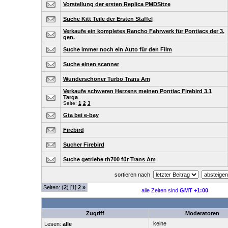
Vorstellung der ersten Replica PMDSitze
Suche Kitt Teile der Ersten Staffel
Verkaufe ein kompletes Rancho Fahrwerk für Pontiacs der 3.
gen.
Suche immer noch ein Auto für den Film
Suche einen scanner
Wunderschöner Turbo Trans Am
Verkaufe schweren Herzens meinen Pontiac Firebird 3.1
Targa
Seite:
1
2
3
Gta bei e-bay
Firebird
Sucher Firebird
Suche getriebe th700 für Trans Am
sortieren nach
Seiten: (
2
) [1]
2
»
alle Zeiten sind
GMT +1:00
Zugriff
Moderatoren
keine
Lesen:
alle