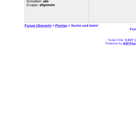
Schreiben:
alle
Gruppe:
allgemein
Forum Übersicht
»
Pontiac
» Suche und biete!
For
.: Script-Time:
0,027
|
Powered by
ASP-Fas