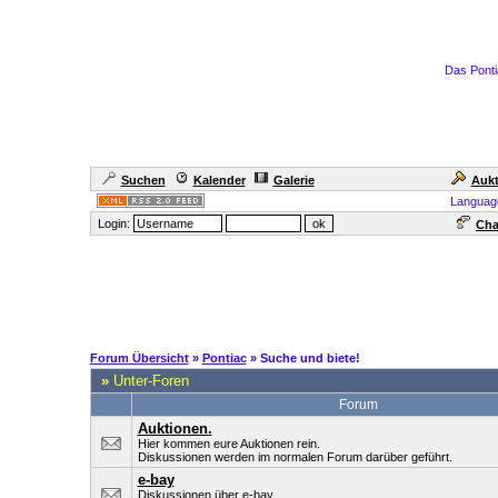
Das Ponti
Suchen
Kalender
Galerie
Aukt
Languag
Login:
Cha
Forum Übersicht
»
Pontiac
» Suche und biete!
»
Unter-Foren
Forum
Auktionen.
Hier kommen eure Auktionen rein.
Diskussionen werden im normalen Forum darüber geführt.
e-bay
Diskussionen über e-bay.