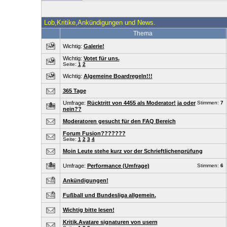
Lob,Kritike,Ankündigungen und News.
Thema
Wichtig:
Galerie!
Wichtig:
Votet für uns.
Seite:
1
2
Wichtig:
Algemeine Boardregeln!!!
365 Tage
Umfrage:
Rücktritt von 4455 als Moderator! ja oder
Stimmen:
7
nein??
Moderatoren gesucht für den FAQ Bereich
Forum Fusion???????
Seite:
1
2
3
4
Moin Leute stehe kurz vor der Schrieftlichenprüfung
Umfrage:
Performance (Umfrage)
Stimmen:
6
Ankündigungen!
Fußball und Bundesliga allgemein.
Wichtig bitte lesen!
Kritik.Avatare signaturen von usern