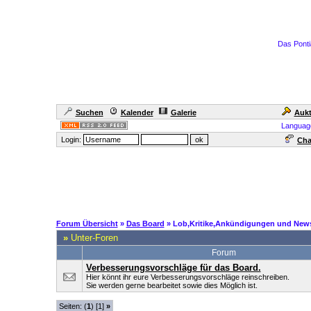
Das Ponti
Suchen
Kalender
Galerie
Aukt
Languag
Login:
Cha
Forum Übersicht
»
Das Board
» Lob,Kritike,Ankündigungen und New
»
Unter-Foren
Forum
Verbesserungsvorschläge für das Board.
Hier könnt ihr eure Verbesserungsvorschläge reinschreiben.
Sie werden gerne bearbeitet sowie dies Möglich ist.
Seiten: (
1
) [1]
»