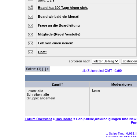
Seite:
1
2
3
Board hat 100 Tage hinter sich.
Board wir bald ein Monat!
Frage an die Boardleitung
Mitglieder(Regel Verstöße)
Lob von einen neuen!
Chat!
sortieren nach
Seiten: (
1
) [1]
»
alle Zeiten sind
GMT +1:00
Zugriff
Moderatoren
keine
Lesen:
alle
Schreiben:
alle
Gruppe:
allgemein
Forum Übersicht
»
Das Board
» Lob,Kritike,Ankündigungen und New
For
.: Script-Time:
0,031
|
Powered by
ASP-Fas