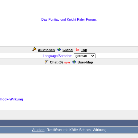
Das Pontiac und Knight Rider Forum.
Auktionen
Global
Top
Language/Sprache:
Chat (
0
)
User-Map
new
Schock-Wirkung
Auktion
: Rostlöser mit Kälte-Schock-Wirkung