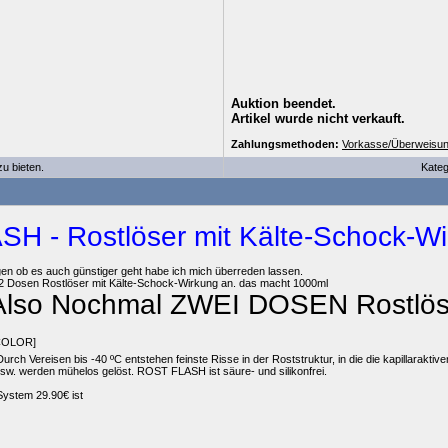
Auktion beendet.
Artikel wurde nicht verkauft.
Zahlungsmethoden:
Vorkasse/Überweisun
u bieten.
Kateg
H - Rostlöser mit Kälte-Schock-W
gen ob es auch günstiger geht habe ich mich überreden lassen.
ch 2 Dosen Rostlöser mit Kälte-Schock-Wirkung an. das macht 1000ml
Also Nochmal ZWEI DOSEN Rostlöse
COLOR]
rch Vereisen bis -40 ºC entstehen feinste Risse in der Roststruktur, in die die kapillaraktiv
usw. werden mühelos gelöst. ROST FLASH ist säure- und silikonfrei.
 System 29.90€ ist