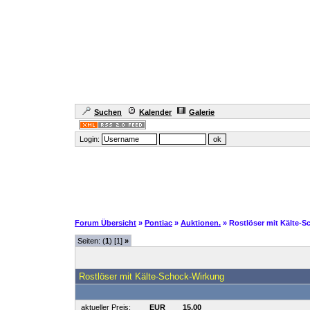
Suchen
Kalender
Galerie
Login:
Forum Übersicht
»
Pontiac
»
Auktionen.
» Rostlöser mit Kälte-
Seiten: (
1
) [1]
»
Rostlöser mit Kälte-Schock-Wirkung
aktueller Preis
:
EUR
15,00