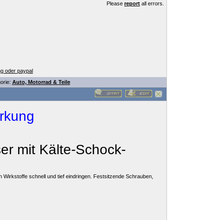
Please
report
all errors.
g oder paypal
orie:
Auto, Motorrad & Teile
irkung
r mit Kälte-Schock-
en Wirkstoffe schnell und tief eindringen. Festsitzende Schrauben,