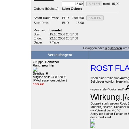
mind. 15,00
Gebote (höchste):
keine Gebote
Sofort-Kauf-Preis:
EUR
2 990,00
Start-Preis:
EUR
15,00
Restzeit
:
beendet
Start:
15.10.2006 23:17:58
Ende:
22.10.2006 23:17:58
Dauer:
7 Tage
Einloggen oder
registrieren
um z
Verkaufsagent
Gruppe:
Benutzer
Rang:
neu hier
ROST FLAS
Beiträge:
6
Mitglied seit: 24.09.2006
Nach einer reihe von Anfra
IP-Adresse: gespeichert
Bei dieser Auktion biete i
<span style="color: red">
Wirkung.[/
Doppelt stark gegen Rost: Du
Muttern, Bolzen, Schieber 
---> Vereist bis -40 °C
Sorry ein kleiner Fehler im
der sofort kauf.