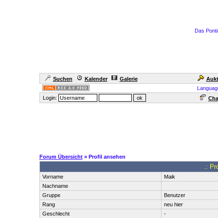
Das Ponti
Suchen
Kalender
Galerie
Aukt
Languag
Login:
Cha
Forum Übersicht
» Profil ansehen
.: Pr
Vorname
Maik
Nachname
Gruppe
Benutzer
Rang
neu hier
Geschlecht
-