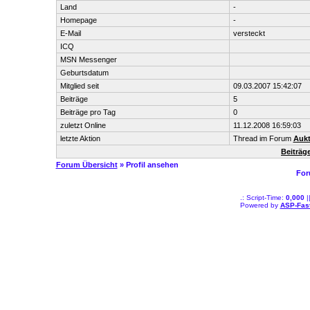
Land
-
Homepage
-
E-Mail
versteckt
ICQ
MSN Messenger
Geburtsdatum
Mitglied seit
09.03.2007 15:42:07
Beiträge
5
Beiträge pro Tag
0
zuletzt Online
11.12.2008 16:59:03
letzte Aktion
Thread im Forum
Aukt
Beiträg
Forum Übersicht
» Profil ansehen
For
.: Script-Time:
0,000
|
Powered by
ASP-Fas