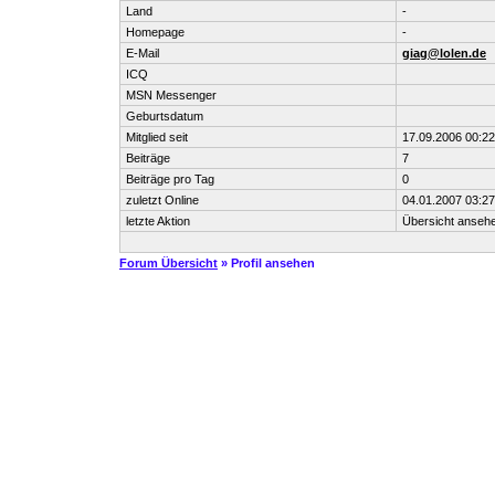
Land
-
Homepage
-
E-Mail
giag@lolen.de
ICQ
MSN Messenger
Geburtsdatum
Mitglied seit
17.09.2006 00:22
Beiträge
7
Beiträge pro Tag
0
zuletzt Online
04.01.2007 03:27
letzte Aktion
Übersicht anseh
Forum Übersicht
» Profil ansehen