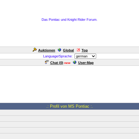
Das Pontiac und Knight Rider Forum.
Auktionen
Global
Top
Language/Sprache:
Chat (
0
)
User-Map
new
.: Profil von MS Pontiac :.