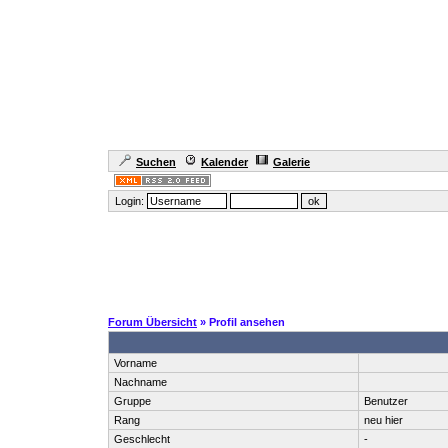
Suchen
Kalender
Galerie
Login:
Forum Übersicht
» Profil ansehen
Vorname
Nachname
Gruppe
Benutzer
Rang
neu hier
Geschlecht
-